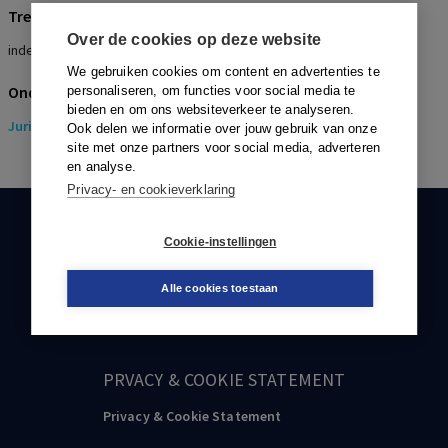
Trefwoorden
Over de cookies op deze website
indexatie, ontvankelijkheid
We gebruiken cookies om content en advertenties te
Onderwerpen
personaliseren, om functies voor social media te
bieden en om ons websiteverkeer te analyseren.
Juridisch
> Pensioenrecht
Ook delen we informatie over jouw gebruik van onze
site met onze partners voor social media, adverteren
en analyse.
Privacy- en cookieverklaring
KLANTENSERVICE
Cookie-instellingen
088-0301000
Alle cookies toestaan
klantenservice@boom.nl
PRVACY & COOKIE STATEMENT
Privacy & Cookie Statement