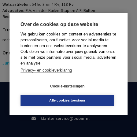
Wetsartikelen:
54 lid 3 en 4 Rv
,
118 Rv
Advocaten:
E.A. van der Kuilen-Stap en A.F. Bulten
Rechters:
P. Dondorp
Over de cookies op deze website
Trefwoorden
We gebruiken cookies om content en advertenties te
rechtsopvolger, niet-ontvankelijkheid, verstek
personaliseren, om functies voor social media te
bieden en om ons websiteverkeer te analyseren.
Ook delen we informatie over jouw gebruik van onze
Onderwerpen
site met onze partners voor social media, adverteren
Juridisch
> Pensioenrecht
en analyse.
Privacy- en cookieverklaring
Cookie-instellingen
KLANTENSERVICE
Alle cookies toestaan
088-0301000
klantenservice@boom.nl