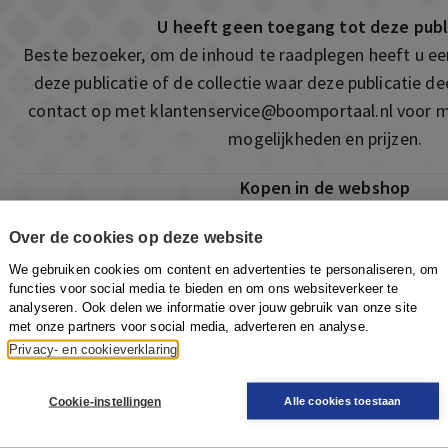
U heeft geen toegang tot deze publ
Beste bezoeker, om de inhoud te raadplegen heeft u e
deze publicatie of de collectie waar deze publicatie 
contact op met
klantenservice@boomportaal.nl
voor m
mogelijkheden en prijzen.
Kopen in de webshop
Deze publicatie is ook te vinden in onze webshop. Som
Over de cookies op deze website
ook de mogelijkheid om direct toegang te kopen to
We gebruiken cookies om content en advertenties te personaliseren, om
Naar de webshop
functies voor social media te bieden en om ons websiteverkeer te
analyseren. Ook delen we informatie over jouw gebruik van onze site
met onze partners voor social media, adverteren en analyse.
Privacy- en cookieverklaring
Cookie-instellingen
Alle cookies toestaan