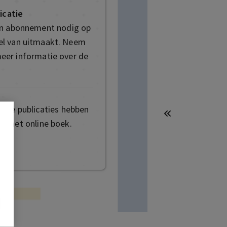
icatie
en abonnement nodig op
deel van uitmaakt. Neem
eer informatie over de
mige publicaties hebben
t het online boek.