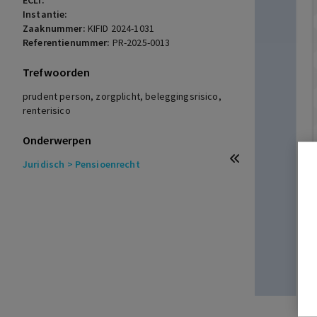
ECLI:
Instantie:
Zaaknummer:
KIFID 2024-1031
Referentienummer:
PR-2025-0013
Trefwoorden
prudent person, zorgplicht, beleggingsrisico,
renterisico
Onderwerpen
Juridisch
> Pensioenrecht