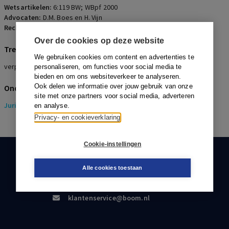
Wetsartikelen:
6:119 BW; WBpf 2000
Advocaten:
D.M. Boes en H. Vijn
Rechters:
A.M. Koene
Over de cookies op deze website
Trefwoorden
We gebruiken cookies om content en advertenties te
verplichtstelling, werkingssfeer, incasso, premiehoogte
personaliseren, om functies voor social media te
bieden en om ons websiteverkeer te analyseren.
Ook delen we informatie over jouw gebruik van onze
Onderwerpen
site met onze partners voor social media, adverteren
Juridisch
> Pensioenrecht
en analyse.
Privacy- en cookieverklaring
Cookie-instellingen
KLANTENSERVICE
Alle cookies toestaan
088-0301000
klantenservice@boom.nl