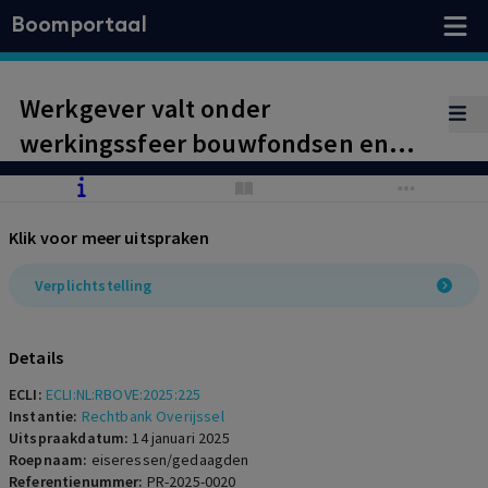
Boomportaal
Werkgever valt onder
werkingssfeer bouwfondsen en
moet achterstallige premies
betalen
Klik voor meer uitspraken
Verplichtstelling
Details
ECLI:
ECLI:NL:RBOVE:2025:225
Instantie:
Rechtbank Overijssel
Uitspraakdatum:
14 januari 2025
Roepnaam:
eiseressen/gedaagden
Referentienummer:
PR-2025-0020