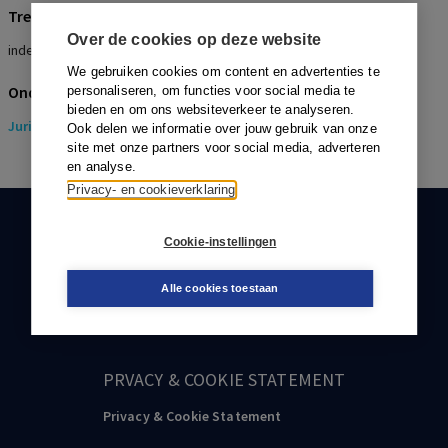
Trefwoorden
Over de cookies op deze website
indexatie, korting
We gebruiken cookies om content en advertenties te
Onderwerpen
personaliseren, om functies voor social media te
bieden en om ons websiteverkeer te analyseren.
Juridisch
> Pensioenrecht
Ook delen we informatie over jouw gebruik van onze
site met onze partners voor social media, adverteren
en analyse.
Privacy- en cookieverklaring
KLANTENSERVICE
Cookie-instellingen
088-0301000
Alle cookies toestaan
klantenservice@boom.nl
PRVACY & COOKIE STATEMENT
Privacy & Cookie Statement