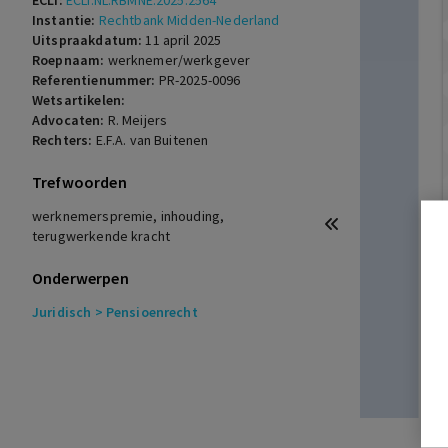
ECLI:
ECLI:NL:RBMNE:2025:2564
Instantie:
Rechtbank Midden-Nederland
Uitspraakdatum:
11 april 2025
Roepnaam:
werknemer/werkgever
Referentienummer:
PR-2025-0096
Wetsartikelen:
Advocaten:
R. Meijers
Rechters:
E.F.A. van Buitenen
Trefwoorden
werknemerspremie, inhouding,
terugwerkende kracht
Onderwerpen
Juridisch
> Pensioenrecht