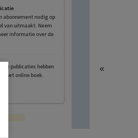
icatie
en abonnement nodig op
deel van uitmaakt. Neem
eer informatie over de
mige publicaties hebben
t het online boek.