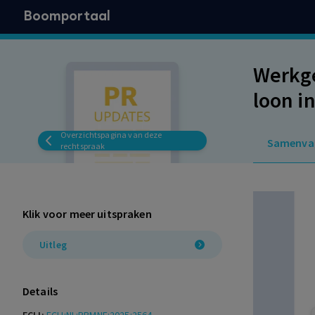
Boomportaal
Werkge
loon i
Overzichtspagina van deze
Samenva
rechtspraak
Klik voor meer uitspraken
Uitleg
Details