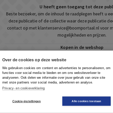
U heeft geen toegang tot deze publ
Beste bezoeker, om de inhoud te raadplegen heeft u e
deze publicatie of de collectie waar deze publicatie 
contact op met
klantenservice@boomportaal.nl
voor m
mogelijkheden en prijzen.
Kopen in de webshop
Deze publicatie is ook te vinden in onze webshop. Som
Over de cookies op deze website
ook de mogelijkheid om direct toegang te kopen to
We gebruiken cookies om content en advertenties te personaliseren, om
Naar de webshop
functies voor social media te bieden en om ons websiteverkeer te
analyseren. Ook delen we informatie over jouw gebruik van onze site
met onze partners voor social media, adverteren en analyse.
Privacy- en cookieverklaring
Cookie-instellingen
Alle cookies toestaan