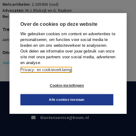
Wetsartikelen:
2:209 BW (oud)
Advocaten:
M.J. Blokzijl en G. Raaben
Rechters:
M.W. Zandbergen, J.H. Kuiper en A.L. Goederee
Over de cookies op deze website
Trefwoorden
We gebruiken cookies om content en advertenties te
aansprakelijkheid, pensioenverplichting
personaliseren, om functies voor social media te
bieden en om ons websiteverkeer te analyseren.
Ook delen we informatie over jouw gebruik van onze
Onderwerpen
site met onze partners voor social media, adverteren
Juridisch
> Pensioenrecht
en analyse.
Privacy- en cookieverklaring
Cookie-instellingen
KLANTENSERVICE
Alle cookies toestaan
088-0301000
klantenservice@boom.nl