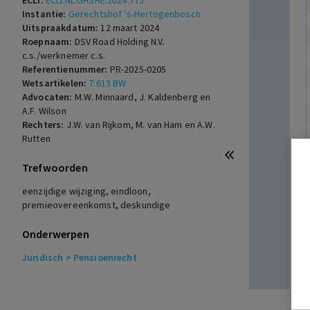
ECLI:
ECLI:NL:GHSHE:2024:775
Instantie:
Gerechtshof 's-Hertogenbosch
Uitspraakdatum:
12 maart 2024
Roepnaam:
DSV Road Holding N.V.
c.s./werknemer c.s.
Referentienummer:
PR-2025-0205
Wetsartikelen:
7:613 BW
Advocaten:
M.W. Minnaard, J. Kaldenberg en
A.F. Wilson
Rechters:
J.W. van Rijkom, M. van Ham en A.W.
Rutten
Trefwoorden
eenzijdige wijziging, eindloon,
premieovereenkomst, deskundige
Onderwerpen
Juridisch
> Pensioenrecht