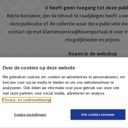
U heeft geen toegang tot deze publ
Beste bezoeker, om de inhoud te raadplegen heeft u e
deze publicatie of de collectie waar deze publicatie 
contact op met
klantenservice@boomportaal.nl
voor m
mogelijkheden en prijzen.
Kopen in de webshop
Deze publicatie is ook te vinden in onze webshop. Som
Over de cookies op deze website
ook de mogelijkheid om direct toegang te kopen to
We gebruiken cookies om content en advertenties te personaliseren, om
Naar de webshop
functies voor social media te bieden en om ons websiteverkeer te
analyseren. Ook delen we informatie over jouw gebruik van onze site
met onze partners voor social media, adverteren en analyse.
Privacy- en cookieverklaring
Cookie-instellingen
Alle cookies toestaan