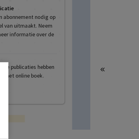
icatie
en abonnement nodig op
deel van uitmaakt. Neem
eer informatie over de
mige publicaties hebben
t het online boek.