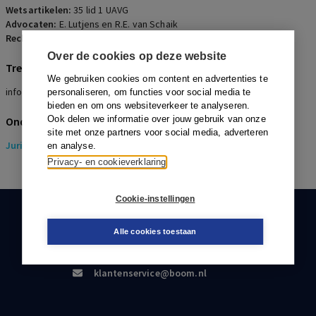
Wetsartikelen:
35 lid 1 UAVG
Advocaten:
E. Lutjens en R.E. van Schaik
Rechters:
P.J. Jansen
Over de cookies op deze website
Trefwoorden
We gebruiken cookies om content en advertenties te
informatie, AVG, pensioenberekeningen, niet-ontvankelijk
personaliseren, om functies voor social media te
bieden en om ons websiteverkeer te analyseren.
Ook delen we informatie over jouw gebruik van onze
Onderwerpen
site met onze partners voor social media, adverteren
Juridisch
> Pensioenrecht
en analyse.
Privacy- en cookieverklaring
Cookie-instellingen
KLANTENSERVICE
Alle cookies toestaan
088-0301000
klantenservice@boom.nl