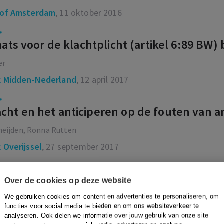
of Amsterdam
, 11 oktober 2016
e
laats voor de klachtplicht (artikel 6:89 BW
er
 Midden-Nederland
, 12 april 2017
e
ht en het anticiperen op de fouten van 
heijden, Ronna Rutten
 Overijssel
, 27 september 2017
e
ende bewijs dat schade is opgelopen tijd
Over de cookies op deze website
amheden.
We gebruiken cookies om content en advertenties te personaliseren, om
functies voor social media te bieden en om ons websiteverkeer te
n Gastel
analyseren. Ook delen we informatie over jouw gebruik van onze site