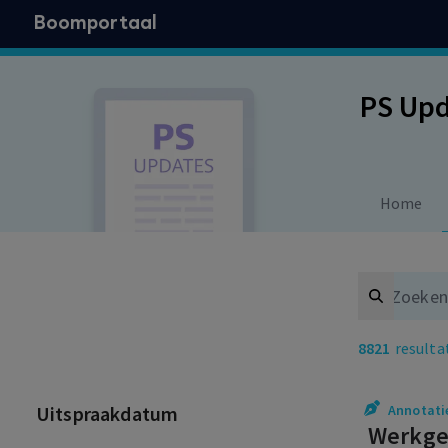
Boomportaal
PS Up
Home
Search
8821
resulta
Uitspraakdatum
Annotati
Werkgev