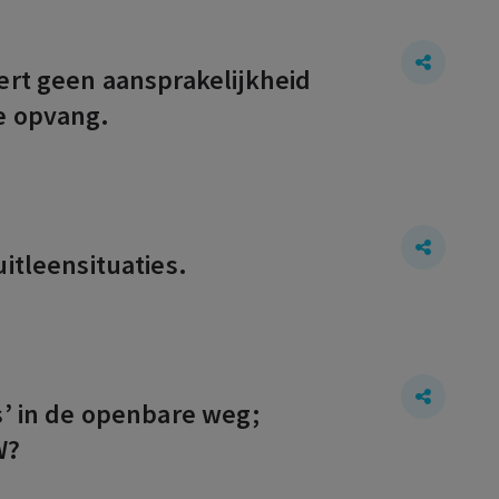
ert geen aansprakelijkheid
e opvang.
itleensituaties.
s’ in de openbare weg;
W?