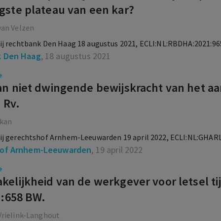
gste plateau van een kar?
van Velzen
ij rechtbank Den Haag 18 augustus 2021, ECLI:NL:RBDHA:2021:96
 Den Haag
, 18 augustus 2021
e
an niet dwingende bewijskracht van het aan
2 Rv.
ikan
ij gerechtshof Arnhem-Leeuwarden 19 april 2022, ECLI:NL:GHARL
of Arnhem-Leeuwarden
, 19 april 2022
e
kelijkheid van de werkgever voor letsel tij
7:658 BW.
Vrielink-Langhout