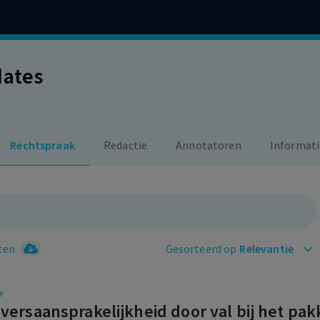
dates
Rechtspraak
Redactie
Annotatoren
Informati
ten
Gesorteerd op
Relevantie
e
ersaansprakelijkheid door val bij het pa