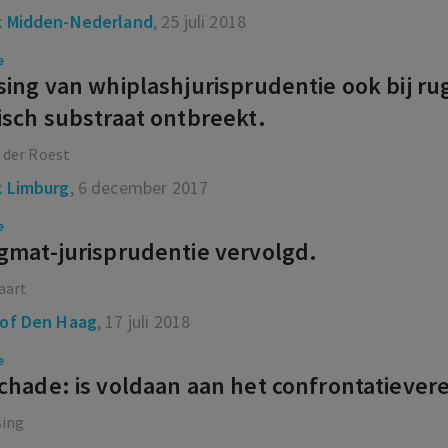
 Midden-Nederland
, 25 juli 2018
e
ing van whiplashjurisprudentie ook bij r
sch substraat ontbreekt.
 der Roest
 Limburg
, 6 december 2017
e
mat-jurisprudentie vervolgd.
aart
of Den Haag
, 17 juli 2018
e
hade: is voldaan aan het confrontatievere
sing