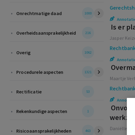
Gerechtsh
•
Onrechtmatige daad
1000
Annotati
Is er p
•
Overheidsaansprakelijkheid
216
Jasper Keiz
Rechtbank
•
Overig
1062
Annotati
Overmac
•
Procedurele aspecten
1321
Maartje Ver
Rechtbank
•
Rectificatie
53
Annotati
Onvoldo
•
Rekenkundige aspecten
1
werkza
Daniëlle va
•
Risicoaansprakelijkheden
463