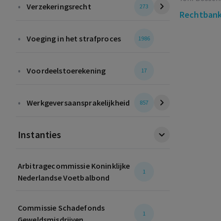
•
Verzekeringsrecht
273
Rechtbank
•
Voeging in het strafproces
1986
•
Voordeelstoerekening
17
•
Werkgeversaansprakelijkheid
857
Instanties
Arbitragecommissie Koninklijke
1
Nederlandse Voetbalbond
Commissie Schadefonds
1
Geweldsmisdrijven