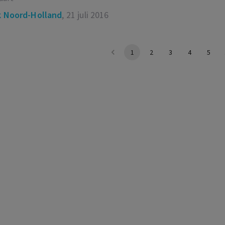
 Noord-Holland
, 21 juli 2016
1
2
3
4
5