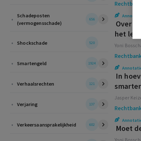
Rechtbank
Schadeposten
Annotati
•
656
Overhei
(vermogensschade)
het lee
•
Shockschade
520
Yoni Bossch
Rechtbank
•
Smartengeld
1924
Annotati
In hoev
•
Verhaalsrechten
121
smarten
letsel 
Jasper Keiz
•
Verjaring
137
Rechtbank
Annotati
•
Verkeersaansprakelijkheid
602
Moet de
Yoni Bossch