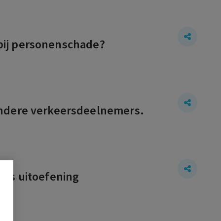
) bij personenschade?
andere verkeersdeelnemers.
ens uitoefening