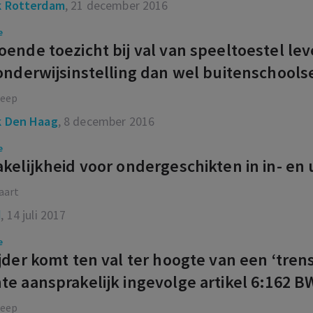
 Rotterdam
, 21 december 2016
e
ende toezicht bij val van speeltoestel lev
onderwijsinstelling dan wel buitenschools
eep
 Den Haag
, 8 december 2016
e
kelijkheid voor ondergeschikten in in- en u
aart
d
, 14 juli 2017
e
jder komt ten val ter hoogte van een ‘tren
e aansprakelijk ingevolge artikel 6:162 B
eep