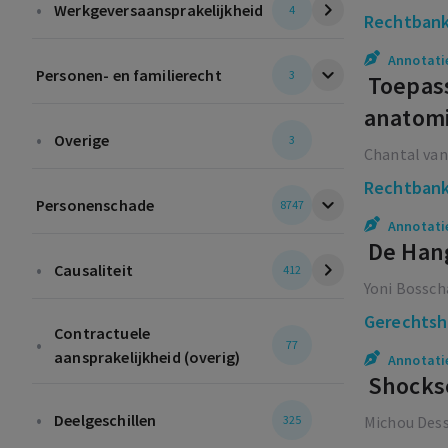
•
Werkgeversaansprakelijkheid
4
Rechtbank
Annotati
Personen- en familierecht
3
Toepass
anatomi
•
Overige
3
Chantal van
Rechtbank
Personenschade
8747
Annotati
De Hang
•
Causaliteit
412
Yoni Bossch
Gerechtsh
Contractuele
•
77
aansprakelijkheid (overig)
Annotati
Shocksc
•
Deelgeschillen
325
Michou Des