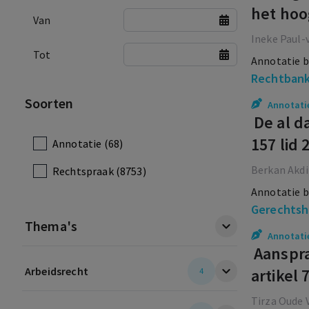
het hoo
Van
Ineke Paul-
Tot
Annotatie b
Rechtbank
Soorten
Annotati
De al d
157 lid 
Annotatie (68)
Berkan Akd
Rechtspraak (8753)
Annotatie b
Gerechtsh
Thema's
Annotati
Aanspra
Arbeidsrecht
artikel 
4
Tirza Oude 