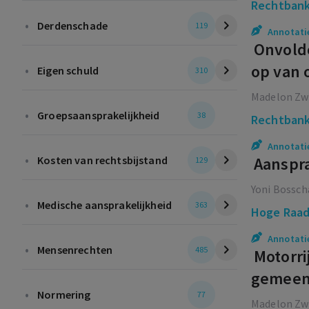
Rechtbank
•
Derdenschade
119
Annotati
Onvoldo
op van 
•
Eigen schuld
310
Madelon Zw
•
Groepsaansprakelijkheid
38
Rechtbank
Annotati
•
Kosten van rechtsbijstand
Aanspra
129
Yoni Bossch
•
Medische aansprakelijkheid
363
Hoge Raa
Annotati
•
Mensenrechten
485
Motorri
gemeent
•
Normering
77
Madelon Zw