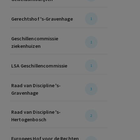
Gerechtshof 's-Gravenhage
1
Geschillencommissie
1
ziekenhuizen
LSA Geschillencommissie
1
Raad van Discipline 's-
3
Gravenhage
Raad van Discipline 's-
2
Hertogenbosch
Europees Hof voor de Rechten