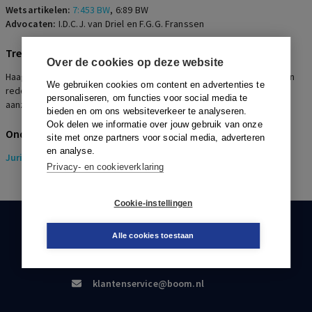
Wetsartikelen:
7:453 BW
,
6:89 BW
Advocaten:
I.D.C.J. van Driel en F.G.G. Franssen
Trefwoorden
Over de cookies op deze website
Haagse borstchirurg, beoordeling medisch handelen, klagen binnen
We gebruiken cookies om content en advertenties te
redelijke termijn, bewijsvermoeden, onzorgvuldig handelen ten
personaliseren, om functies voor social media te
aanzien van borstvergrotende operaties
bieden en om ons websiteverkeer te analyseren.
Ook delen we informatie over jouw gebruik van onze
Onderwerpen
site met onze partners voor social media, adverteren
en analyse.
Juridisch
> Aansprakelijkheidsrecht
Privacy- en cookieverklaring
Cookie-instellingen
KLANTENSERVICE
Alle cookies toestaan
088-0301000
klantenservice@boom.nl