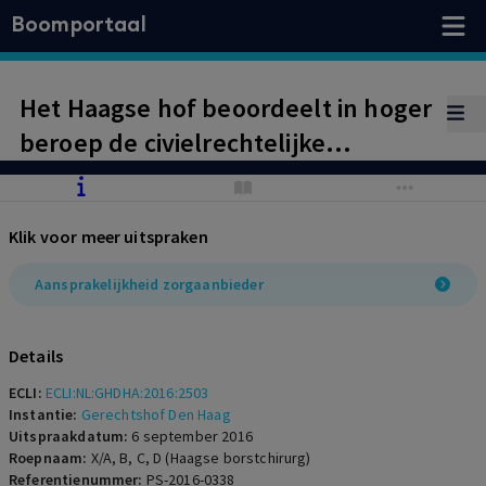
Boomportaal
Het Haagse hof beoordeelt in hoger
beroep de civielrechtelijke
aansprakelijkheid van de
gynaecoloog die bekend staat als de
Klik voor meer uitspraken
Haagse borstchirurg. Het hof neemt
met behulp van bewijsvermoedens
Aansprakelijkheid zorgaanbieder
aan dat de gynaecoloog is
tekortgeschoten en aansprakelijk is
Details
voor de schade van vier patiëntes.
ECLI:
ECLI:NL:GHDHA:2016:2503
Het hof begroot de schade die de
Instantie:
Gerechtshof Den Haag
Uitspraakdatum:
6 september 2016
gynaecoloog moet betalen.
Roepnaam:
X/A, B, C, D (Haagse borstchirurg)
Referentienummer:
PS-2016-0338