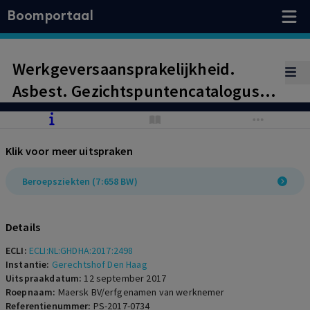
Boomportaal
Werkgeversaansprakelijkheid.
Asbest. Gezichtspuntencatalogus
Van Hese/De Schelde. Beroep op
verjaring slaagt.
Klik voor meer uitspraken
Beroepsziekten (7:658 BW)
Details
ECLI:
ECLI:NL:GHDHA:2017:2498
Instantie:
Gerechtshof Den Haag
Uitspraakdatum:
12 september 2017
Roepnaam:
Maersk BV/erfgenamen van werknemer
Referentienummer:
PS-2017-0734