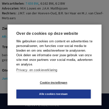
Wetsartikelen:
7:658 BW
,
6:162 BW
,
6:2 BW
Advocaten:
M.H. Louws en J.A.H. Matthijssen
Rechters:
J.M.T. van der Hoeven-Oud, B.R. ter Haar en M.J. van Cleef-
Metsaars
Zie ook
Over de cookies op deze website
AR-2017-1118
We gebruiken cookies om content en advertenties te
personaliseren, om functies voor social media te
Trefwoorden
bieden en om ons websiteverkeer te analyseren.
beroepsziekte, asbest, werkgeversaansprakelijkheid,
Ook delen we informatie over jouw gebruik van onze
gezichtspuntencatalogus, verjaring
site met onze partners voor social media, adverteren
en analyse.
Onderwerpen
Privacy- en cookieverklaring
Juridisch
> Aansprakelijkheidsrecht
Cookie-instellingen
Alle cookies toestaan
KLANTENSERVICE