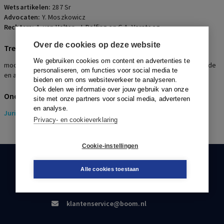
Wetsartikelen:
287 Sr
Advocaten:
Y. Moszkowicz
Rechters:
A. van Holten, J. Dolfing en G.A. Versteeg
Over de cookies op deze website
Trefwoorden
We gebruiken cookies om content en advertenties te
moord, doodslag en verkrachting, verbergen lichamen, shockschade
personaliseren, om functies voor social media te
en affectieschade
bieden en om ons websiteverkeer te analyseren.
Ook delen we informatie over jouw gebruik van onze
Onderwerpen
site met onze partners voor social media, adverteren
en analyse.
Juridisch
> Aansprakelijkheidsrecht
Privacy- en cookieverklaring
Cookie-instellingen
KLANTENSERVICE
Alle cookies toestaan
088-0301000
klantenservice@boom.nl