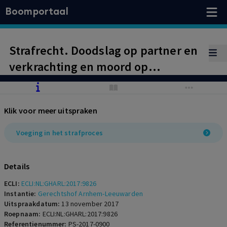
Boomportaal
Strafrecht. Doodslag op partner en
verkrachting en moord op
stiefdochter. Afwijzing vorderingen
ten aanzien van affectieschade,
Klik voor meer uitspraken
toewijzing van vordering voor
vergoeding shockschade zoon van
Voeging in het strafproces
omgebrachte moeder, nu beelden
die bij hem zijn opgeroepen zijn
Details
gelijk te stellen aan directe
ECLI:
ECLI:NL:GHARL:2017:9826
confrontatie.
Instantie:
Gerechtshof Arnhem-Leeuwarden
Uitspraakdatum:
13 november 2017
Roepnaam:
ECLI:NL:GHARL:2017:9826
Referentienummer:
PS-2017-0900