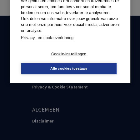
We gebruiken cookies om content en advertenties te
personaliseren, om functies voor social media te
bieden en om ons websiteverkeer te analyseren.
Ook delen we informatie over jouw gebruik van onze
site met onze partners voor social media, adverteren
KLANTENSERVICE
en analyse.
Privacy- en cookieverklaring
088-0301000
klantenservice@boom.nl
Cookie-instellingen
Alle cookies toestaan
PRVACY & COOKIE STATEMENT
Privacy & Cookie Statement
ALGEMEEN
Disclaimer