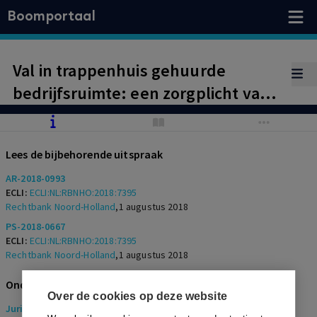
Boomportaal
Val in trappenhuis gehuurde
bedrijfsruimte: een zorgplicht van
de werkgever?
Lees de bijbehorende uitspraak
AR-2018-0993
ECLI:
ECLI:NL:RBNHO:2018:7395
Rechtbank Noord-Holland
,
1 augustus 2018
PS-2018-0667
ECLI:
ECLI:NL:RBNHO:2018:7395
Rechtbank Noord-Holland
,
1 augustus 2018
Onderwerpen
Over de cookies op deze website
Juridisch
> Aansprakelijkheidsrecht