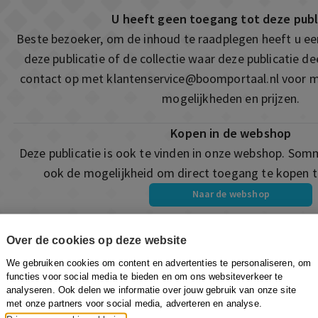
U heeft geen toegang tot deze publ
Beste bezoeker, om de inhoud te raadplegen heeft u e
deze publicatie of de collectie waar deze publicatie 
contact op met
klantenservice@boomportaal.nl
voor m
mogelijkheden en prijzen.
Kopen in de webshop
Deze publicatie is ook te vinden in onze webshop. Som
ook de mogelijkheid om direct toegang te kopen to
Naar de webshop
Over de cookies op deze website
We gebruiken cookies om content en advertenties te personaliseren, om
functies voor social media te bieden en om ons websiteverkeer te
analyseren. Ook delen we informatie over jouw gebruik van onze site
met onze partners voor social media, adverteren en analyse.