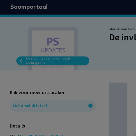
Boomportaal
Marlou van Gerv
De inv
Overzichtspagina van deze
rechtspraak
Klik voor meer uitspraken
Lichamelijk letsel
Details