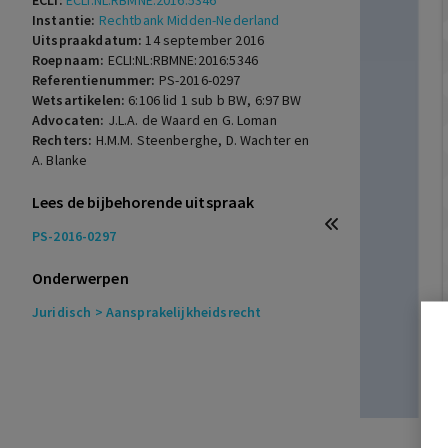
ECLI:
ECLI:NL:RBMNE:2016:5346
Instantie:
Rechtbank Midden-Nederland
Uitspraakdatum:
14 september 2016
Roepnaam:
ECLI:NL:RBMNE:2016:5346
Referentienummer:
PS-2016-0297
Wetsartikelen:
6:106 lid 1 sub b BW
,
6:97 BW
Advocaten:
J.L.A. de Waard en G. Loman
Rechters:
H.M.M. Steenberghe, D. Wachter en
A. Blanke
Lees de bijbehorende uitspraak
PS-2016-0297
Onderwerpen
Juridisch
> Aansprakelijkheidsrecht