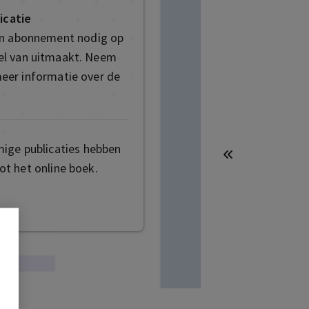
icatie
en abonnement nodig op
deel van uitmaakt. Neem
eer informatie over de
mige publicaties hebben
t het online boek.