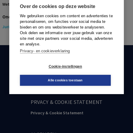
Wetsartikelen:
167 Sv
Over de cookies op deze website
Onderwerpen
We gebruiken cookies om content en advertenties te
personaliseren, om functies voor social media te
Juridisch
> Strafrecht
bieden en om ons websiteverkeer te analyseren.
Ook delen we informatie over jouw gebruik van onze
site met onze partners voor social media, adverteren
en analyse.
Privacy- en cookieverklaring
KLANTENSERVICE
Cookie-instellingen
088-0301000
klantenservice@boom.nl
Alle cookies toestaan
PRVACY & COOKIE STATEMENT
Privacy & Cookie Statement