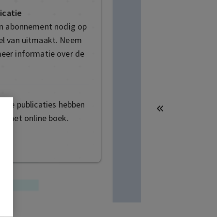
icatie
en abonnement nodig op
deel van uitmaakt. Neem
eer informatie over de
mige publicaties hebben
t het online boek.