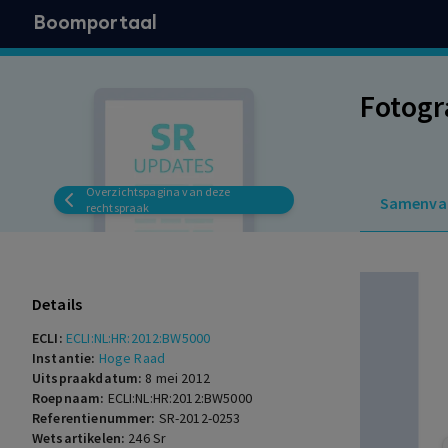
Boomportaal
Fotogr
Overzichtspagina van deze
Samenva
rechtspraak
Details
ECLI:
ECLI:NL:HR:2012:BW5000
Instantie:
Hoge Raad
Uitspraakdatum:
8 mei 2012
Roepnaam:
ECLI:NL:HR:2012:BW5000
Referentienummer:
SR-2012-0253
Wetsartikelen:
246 Sr