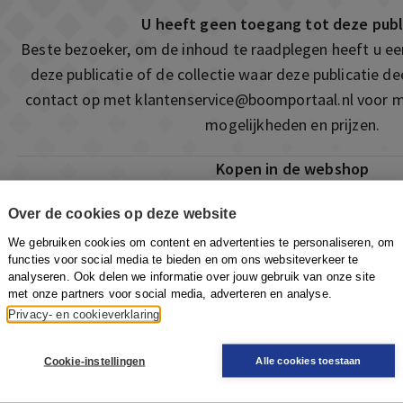
U heeft geen toegang tot deze publ
Beste bezoeker, om de inhoud te raadplegen heeft u e
deze publicatie of de collectie waar deze publicatie 
contact op met
klantenservice@boomportaal.nl
voor m
mogelijkheden en prijzen.
Kopen in de webshop
Deze publicatie is ook te vinden in onze webshop. Som
Over de cookies op deze website
ook de mogelijkheid om direct toegang te kopen to
We gebruiken cookies om content en advertenties te personaliseren, om
Naar de webshop
functies voor social media te bieden en om ons websiteverkeer te
analyseren. Ook delen we informatie over jouw gebruik van onze site
met onze partners voor social media, adverteren en analyse.
Privacy- en cookieverklaring
Cookie-instellingen
Alle cookies toestaan