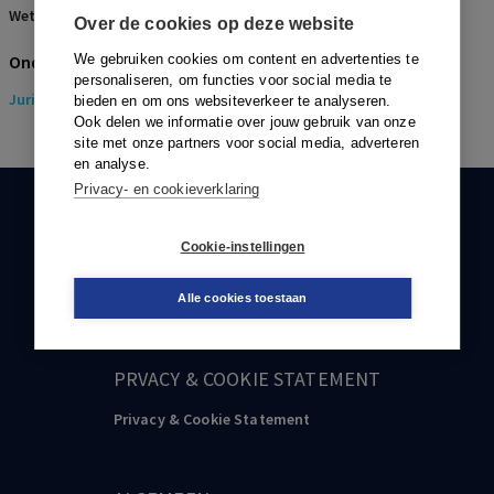
Wetsartikelen:
51e Sv
,
302 Sr
,
450 (oud) Sr
,
7 WVW 1994
Over de cookies op deze website
Onderwerpen
We gebruiken cookies om content en advertenties te
personaliseren, om functies voor social media te
Juridisch
> Strafrecht
bieden en om ons websiteverkeer te analyseren.
Ook delen we informatie over jouw gebruik van onze
site met onze partners voor social media, adverteren
en analyse.
Privacy- en cookieverklaring
KLANTENSERVICE
Cookie-instellingen
088-0301000
klantenservice@boom.nl
Alle cookies toestaan
PRVACY & COOKIE STATEMENT
Privacy & Cookie Statement