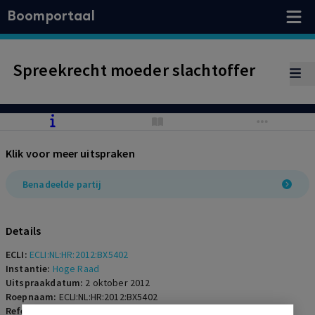
Boomportaal
Spreekrecht moeder slachtoffer
Klik voor meer uitspraken
Benadeelde partij
Details
ECLI:
ECLI:NL:HR:2012:BX5402
Instantie:
Hoge Raad
Uitspraakdatum:
2 oktober 2012
Roepnaam:
ECLI:NL:HR:2012:BX5402
Referentienummer:
SR-2012-0267