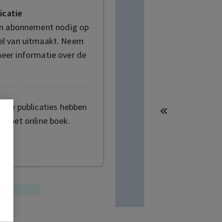
icatie
en abonnement nodig op
deel van uitmaakt. Neem
eer informatie over de
mige publicaties hebben
t het online boek.