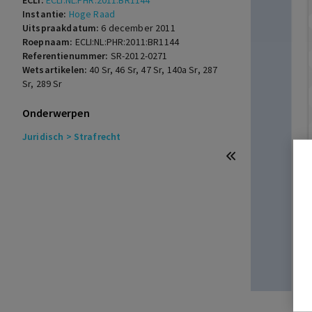
ECLI:
ECLI:NL:PHR:2011:BR1144
Instantie:
Hoge Raad
Uitspraakdatum:
6 december 2011
Roepnaam:
ECLI:NL:PHR:2011:BR1144
Referentienummer:
SR-2012-0271
Wetsartikelen:
40 Sr
,
46 Sr
,
47 Sr
,
140a Sr
,
287
Sr
,
289 Sr
Onderwerpen
Juridisch
> Strafrecht