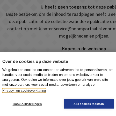
U heeft geen toegang tot deze publ
Beste bezoeker, om de inhoud te raadplegen heeft u e
deze publicatie of de collectie waar deze publicatie 
contact op met
klantenservice@boomportaal.nl
voor m
mogelijkheden en prijzen.
Kopen in de webshop
Deze publicatie is ook te vinden in onze webshop. Som
Over de cookies op deze website
ook de mogelijkheid om direct toegang te kopen to
We gebruiken cookies om content en advertenties te personaliseren, om
Naar de webshop
functies voor social media te bieden en om ons websiteverkeer te
analyseren. Ook delen we informatie over jouw gebruik van onze site
met onze partners voor social media, adverteren en analyse.
Privacy- en cookieverklaring
Cookie-instellingen
Alle cookies toestaan