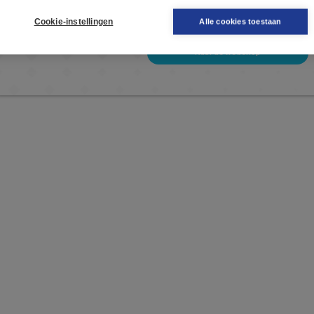
Deze publicatie is ook te vinden in onze webshop. Sommige 
Cookie-instellingen
Alle cookies toestaan
mogelijkheid om direct toegang te kopen tot he
Naar de webshop