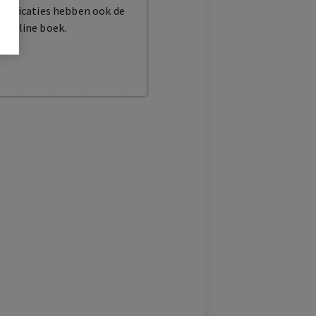
publicaties hebben ook de
t online boek.