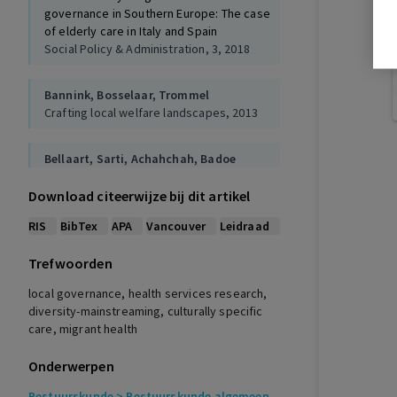
governance in Southern Europe: The case
of elderly care in Italy and Spain
Social Policy & Administration, 3, 2018
Bannink,
Bosselaar,
Trommel
Crafting local welfare landscapes, 2013
Bellaart,
Sarti,
Achahchah,
Badoe
Cultuursensitief zorgaanbod.
Kennisplatform Integratie, 2020
Download citeerwijze bij dit artikel
RIS
BibTex
APA
Vancouver
Leidraad
Cairns,
Harris
Local cross-sector partnerships: Tackling
Trefwoorden
the challenges collaboratively. Nonprofit
local governance, health services research,
Management and
diversity-mainstreaming, culturally specific
Leadership, 3, 2011
care, migrant health
Caponio,
Borkert
Onderwerpen
The local dimension of migration
policymaking, 2010
Bestuurskunde
> Bestuurskunde algemeen