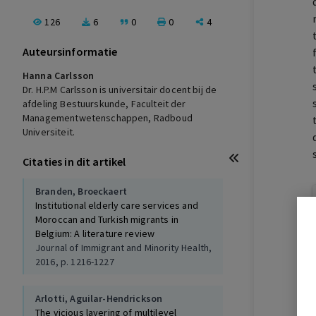
126
6
0
0
4
Auteursinformatie
Hanna Carlsson
Dr. H.P.M Carlsson is universitair docent bij de
afdeling Bestuurskunde, Faculteit der
Managementwetenschappen, Radboud
Universiteit.
Citaties in dit artikel
Branden,
Broeckaert
Institutional elderly care services and
Moroccan and Turkish migrants in
Belgium: A literature review
Journal of Immigrant and Minority Health,
2016, p. 1216-1227
Arlotti,
Aguilar-Hendrickson
The vicious layering of multilevel