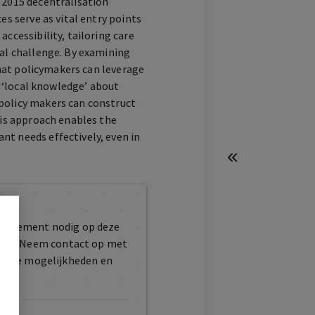
 2015 decentralisation
es serve as vital entry points
ccessibility, tailoring care
cal challenge. By examining
 that policymakers can leverage
ng ‘local knowledge’ about
policy makers can construct
his approach enables the
nt needs effectively, even in
atie
bonnement nodig op deze
maakt. Neem contact op met
er de mogelijkheden en