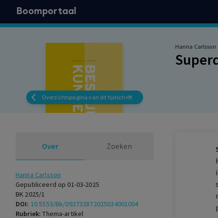
Boomportaal
Hanna Carlsson
Superd
Overzichtspagina van dit tijdschrift
Over
Zoeken
Hanna Carlsson
Gepubliceerd op 01-03-2025
BK 2025/1
DOI:
10.5553/Bk/092733872025034001004
Rubriek:
Thema-artikel