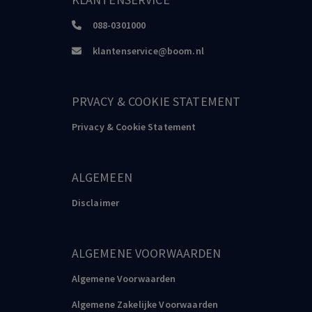
voorkomen
Advocatenblad, 3, 2005
088-0301000
klantenservice@boom.nl
Mascini
Literatuuronderzoek Responsive Regulation voor bij de
handhavingspiramide, 2023
PRVACY & COOKIE STATEMENT
Privacy & Cookie Statement
ALGEMEEN
Disclaimer
ALGEMENE VOORWAARDEN
Algemene Voorwaarden
Algemene Zakelijke Voorwaarden