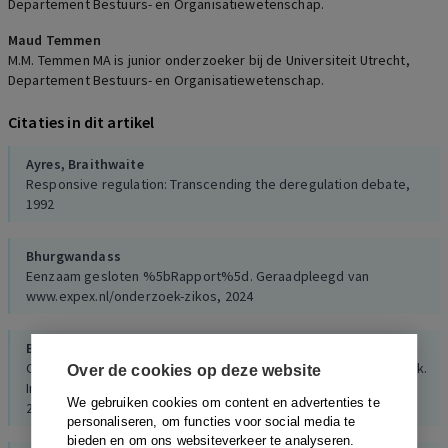
Departement Bestuurs- en Organisatiewetenschap.
Maud Temmen
M.M. Temmen MA is junior onderzoeker bij de Universiteit Utrecht,
Departement Bestuurs- en Organisatiewetenschap.
Citaties in dit artikel
Ayres,
Braithwaite
Responsive regulation: Transcending the deregulation debate,
1992
Bhurgwandass
Eenzaam gesloten %5bRapport%5d. Geraadpleegd van
www.expex.nl/onderzoek-zikos, 2024
Bokhorst
Omgevingsgericht toezicht op de semipublieke bestuurspraktijk.
Over de cookies op deze website
In Inspectieraad (Red.), Reflecties op de staat van toezicht (pp,
We gebruiken cookies om content en advertenties te
2019
personaliseren, om functies voor social media te
bieden en om ons websiteverkeer te analyseren.