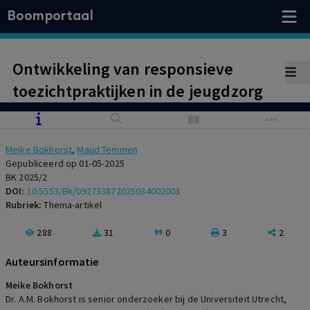
Boomportaal
Ontwikkeling van responsieve
toezichtpraktijken in de jeugdzorg
Meike Bokhorst
,
Maud Temmen
Gepubliceerd op 01-05-2025
BK 2025/2
DOI:
10.5553/Bk/092733872025034002003
Rubriek:
Thema-artikel
288
31
0
3
2
Auteursinformatie
Meike Bokhorst
Dr. A.M. Bokhorst is senior onderzoeker bij de Universiteit Utrecht,