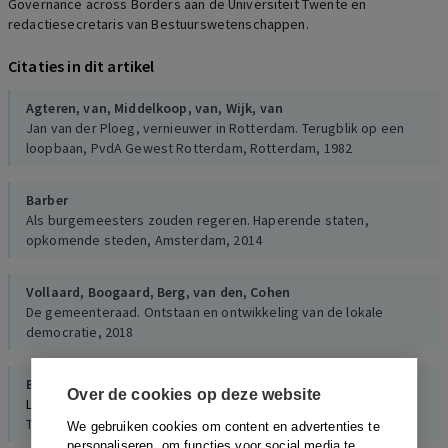
Governance across Borders aan de Universiteit Twente en
redactiesecretaris van Bestuurswetenschappen.
Citaties in dit artikel
Agteren, van,
Middelkoop, van,
Wijk, van
Jan van der Ploeg, vernieuwer in Rotterdam. Terugblik op een
loopbaan, PvdA Gewest Rotterdam, Rotterdam, 1982
Barber
Als burgemeesters zouden regeren. Haperende staten,
opkomende steden, Amsterdam, 2014
Vollaard,
Boogaard,
Berg, van den,
Cohen
De gemeenteraad. Ontstaan en ontwikkeling van de lokale
democratie, 2018
Besselink
Over de cookies op deze website
Lilian Janse mogelijk eerste vrouwelijke SGP-wethouder
Trouw, 2, 2018
We gebruiken cookies om content en advertenties te
personaliseren, om functies voor social media te