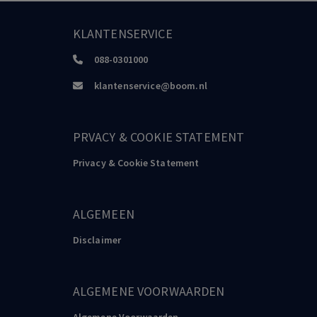
Borrie
Mens en magistraat, Den Haag: 1987 (tweede druk, eerste druk,
KLANTENSERVICE
1968
088-0301000
Boekman
klantenservice@boom.nl
Het leven als leerschool. Portret van Emanuel Boekman 1889-
1940, 1989
PRVACY & COOKIE STATEMENT
Borrie
Monne de Miranda. Een biografie, Den Haag, 1993
Privacy & Cookie Statement
Borrie
Het leven als een te voltooien bouwwerk. Vijf portretten van
ALGEMEEN
vrijmetselaren, Zutphen, 2000
Disclaimer
Borrie
Een geboren bestuurder, Amsterdam: 2005, 1888
ALGEMENE VOORWAARDEN
Bosmans