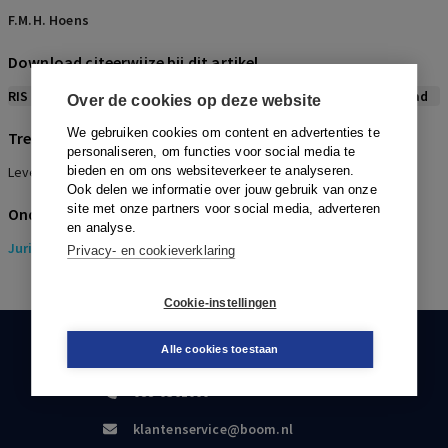
F.M.H. Hoens
Download citeerwijze bij dit artikel
RIS
BibTex
APA
Vancouver
Leidraad
Over de cookies op deze website
We gebruiken cookies om content en advertenties te
Trefwoorden
personaliseren, om functies voor social media te
Levensverzekering, pensioen en sociale zekerheid
bieden en om ons websiteverkeer te analyseren.
Ook delen we informatie over jouw gebruik van onze
site met onze partners voor social media, adverteren
Onderwerpen
en analyse.
Juridisch
> Erfrecht
Privacy- en cookieverklaring
Cookie-instellingen
Alle cookies toestaan
KLANTENSERVICE
088-0301000
klantenservice@boom.nl