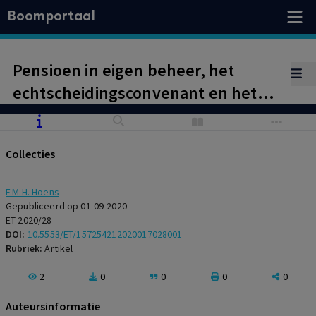
Boomportaal
Pensioen in eigen beheer, het
echtscheidingsconvenant en het
pensioen van de meewerkende ex
Collecties
F.M.H. Hoens
Gepubliceerd op 01-09-2020
ET 2020/28
DOI:
10.5553/ET/157254212020017028001
Rubriek:
Artikel
2
0
0
0
0
Auteursinformatie