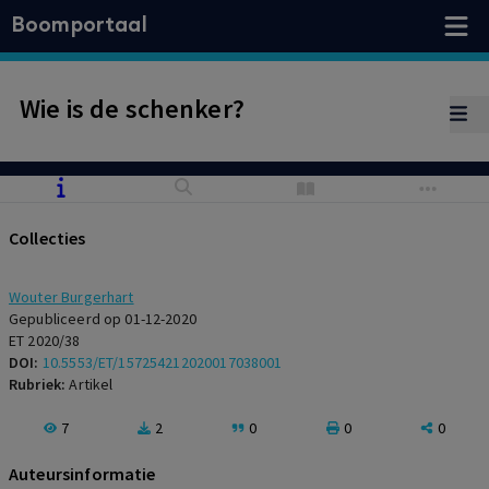
Boomportaal
Wie is de schenker?
Collecties
Wouter Burgerhart
Gepubliceerd op 01-12-2020
ET 2020/38
DOI:
10.5553/ET/157254212020017038001
Rubriek:
Artikel
7
2
0
0
0
Auteursinformatie