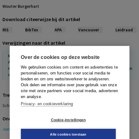
Wouter Burgerhart
Download citeerwijze bij dit artikel
RIS
BibTex
APA
Vancouver
Leidraad
Verwijzingen naar dit artikel
Maurice Esssers
,
Robert Fröger
Over de cookies op deze website
Aanbestedingsrechtelijke uitsluitingsgronden en het
We gebruiken cookies om content en advertenties te
mededingingsrecht: wat moet een mededingingsjurist weten van
personaliseren, om functies voor social media te
de mogelijkheden tot uitsluiting in het aanbestedingsrecht?
bieden en om ons websiteverkeer te analyseren.
Ook delen we informatie over jouw gebruik van onze
site met onze partners voor social media, adverteren
Trefwoorden
en analyse.
Privacy- en cookieverklaring
Schenking
Onderwerpen
Cookie-instellingen
Juridisch
> Erfrecht
Alle cookies toestaan