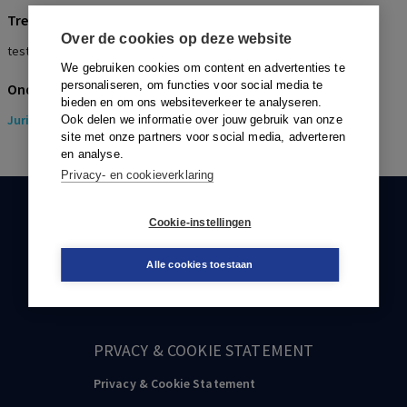
Trefwoorden
Over de cookies op deze website
testament
We gebruiken cookies om content en advertenties te
personaliseren, om functies voor social media te
Onderwerpen
bieden en om ons websiteverkeer te analyseren.
Juridisch
> Erfrecht
Ook delen we informatie over jouw gebruik van onze
site met onze partners voor social media, adverteren
en analyse.
Privacy- en cookieverklaring
KLANTENSERVICE
Cookie-instellingen
088-0301000
Alle cookies toestaan
klantenservice@boom.nl
PRVACY & COOKIE STATEMENT
Privacy & Cookie Statement