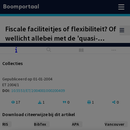
Boomportaal
Fiscale faciliteitjes of flexibiliteit? Of
wellicht allebei met de 'quasi-
wettelijke verdeling'?
Collecties
Gepubliceerd op 01-01-2004
ET 2004/1
DOI:
10.5553/ET/2004001000200409
17
1
0
1
0
Download citeerwijze bij dit artikel
RIS
BibTex
APA
Vancouver