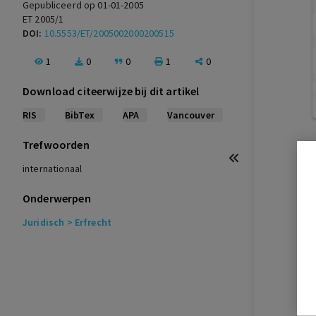
Gepubliceerd op 01-01-2005
ET 2005/1
DOI:
10.5553/ET/2005002000200515
1
0
0
1
0
Download citeerwijze bij dit artikel
RIS
BibTex
APA
Vancouver
Trefwoorden
internationaal
Onderwerpen
Juridisch
> Erfrecht