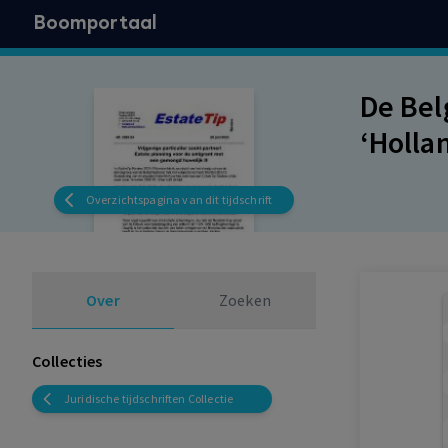
Boomportaal
De Bel
‘Holla
Overzichtspagina van dit tijdschrift
Over
Zoeken
Collecties
Juridische tijdschriften Collectie