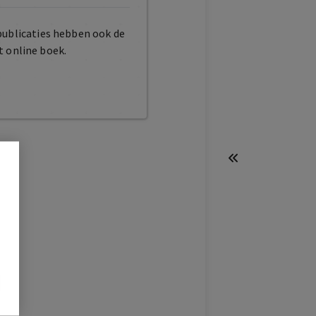
publicaties hebben ook de
t online boek.