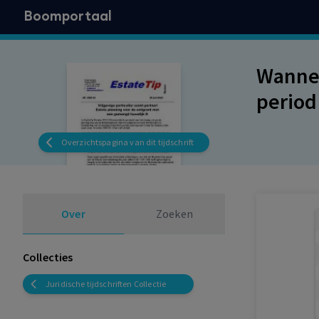
Boomportaal
Wannee
period
Overzichtspagina van dit tijdschrift
Over
Zoeken
Collecties
Juridische tijdschriften Collectie