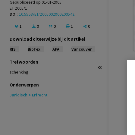
Gepubliceerd op 01-01-2005
ET 2005/1
DOI:
10.5553/ET/2005002000200542
1
0
0
1
0
Download citeerwijze bij dit artikel
RIS
BibTex
APA
Vancouver
Trefwoorden
schenking
Onderwerpen
Juridisch
> Erfrecht