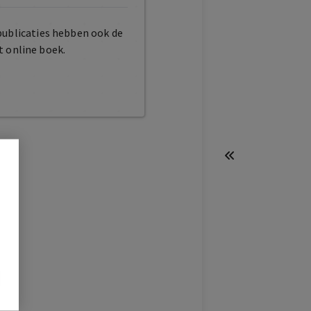
publicaties hebben ook de
t online boek.