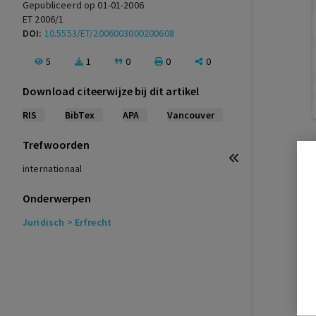
Gepubliceerd op 01-01-2006
ET 2006/1
DOI:
10.5553/ET/2006003000200608
5
1
0
0
0
Download citeerwijze bij dit artikel
RIS
BibTex
APA
Vancouver
Trefwoorden
internationaal
Onderwerpen
Juridisch
> Erfrecht