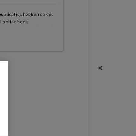
publicaties hebben ook de
t online boek.