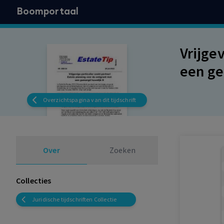
Boomportaal
Vrijge
een g
Overzichtspagina van dit tijdschrift
Over
Zoeken
Collecties
Juridische tijdschriften Collectie