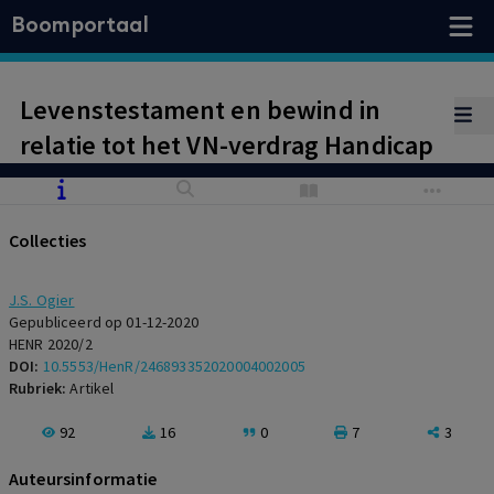
Boomportaal
Levenstestament en bewind in
relatie tot het VN-verdrag Handicap
Collecties
J.S. Ogier
Gepubliceerd op 01-12-2020
HENR 2020/2
DOI:
10.5553/HenR/246893352020004002005
Rubriek:
Artikel
92
16
0
7
3
Auteursinformatie