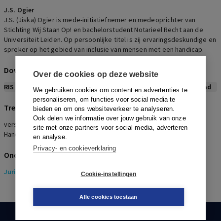
J.S. Ogier
J.S. (Jiska) Ogier is mede-initiatiefnemer en medeoprichter van
Stichting Wij Staan Op! en bachelorstudent Notarieel Recht aan de
Universiteit Leiden. Op persoonlijke titel is zij ervaringsdeskundige en
spreker op het gebied van inclusie van mensen met een handicap.
Download citeerwijze bij dit artikel
Over de cookies op deze website
RIS
BibTex
APA
Vancouver
Leidraad
We gebruiken cookies om content en advertenties te
personaliseren, om functies voor social media te
Trefwoorden
bieden en om ons websiteverkeer te analyseren.
Ook delen we informatie over jouw gebruik van onze
verstandelijke beperking, levenstestament, bewind, VN-verdrag
site met onze partners voor social media, adverteren
Handicap, beschermingsmaatregel
en analyse.
Privacy- en cookieverklaring
Onderwerpen
Juridisch
> Gezondheidsrecht
Cookie-instellingen
Alle cookies toestaan