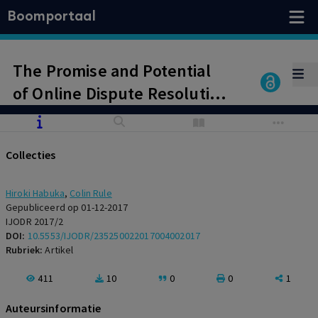
Boomportaal
The Promise and Potential
of Online Dispute Resolution
in Japan
Collecties
Hiroki Habuka
,
Colin Rule
Gepubliceerd op 01-12-2017
IJODR 2017/2
DOI:
10.5553/IJODR/235250022017004002017
Rubriek:
Artikel
411
10
0
0
1
Auteursinformatie