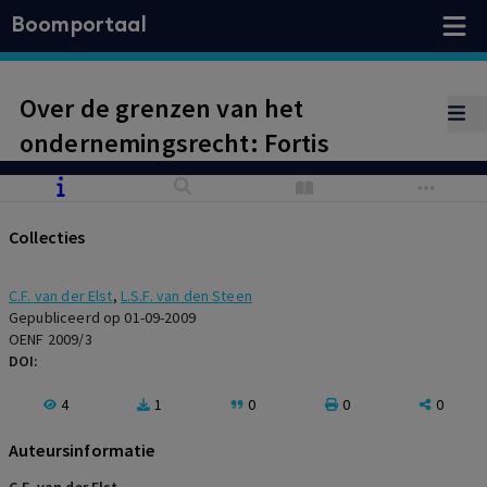
Boomportaal
Over de grenzen van het
ondernemingsrecht: Fortis
Collecties
C.F. van der Elst
,
L.S.F. van den Steen
Gepubliceerd op 01-09-2009
OENF 2009/3
DOI:
4
1
0
0
0
Auteursinformatie