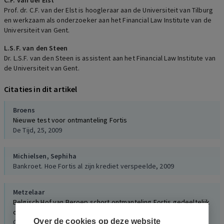
C.F. van der Elst
Prof. dr. C.F. van der Elst is hoogleraar aan de Universiteit van Tilburg
en werkzaam als onderzoeker aan het Financial Law Institute van de
Universiteit van Gent.
L.S.F. van den Steen
Dr. L.S.F. van den Steen is assistent aan het Financial Law Institute van
de Universiteit van Gent.
Citaties in dit artikel
Broens
Nieuwe test voor ontmanteling Fortis
De Tijd, 25, 2009
Michielsen,
Sephiha
Bankroet. Hoe Fortis al zijn krediet verspeelde, 2009
Metzelaar
Belgisch Hof van Beroep schort ontmanteling Fortis gedeeltelijk
op
Over de cookies op deze website
Ondernemingsrecht, 4, 2009