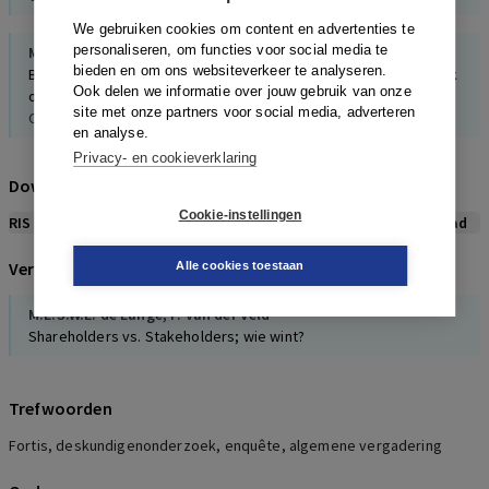
We gebruiken cookies om content en advertenties te
personaliseren, om functies voor social media te
Metzelaar
bieden en om ons websiteverkeer te analyseren.
Belgisch Hof van Beroep schort ontmanteling Fortis gedeeltelijk
Ook delen we informatie over jouw gebruik van onze
op
site met onze partners voor social media, adverteren
Ondernemingsrecht, 4, 2009
en analyse.
Privacy- en cookieverklaring
NelissenGrade-,
Loosveld
Download citeerwijze bij dit artikel
G. De Leval en B. Tilleman, Deskundigenonderzoek/L’expertise, 4,
Cookie-instellingen
2003
RIS
BibTex
APA
Vancouver
Leidraad
Verwijzingen naar dit artikel
Alle cookies toestaan
Francois
Het vennootschapsbelang in het Belgische vennootschapsrecht,
M.L.S.W.E. de Lange
,
P. van der Veld
Antwerpen-, 1999
Shareholders vs. Stakeholders; wie wint?
Wulf, de
Taak en loyaliteitsplicht van het bestuur in de naamloze
Trefwoorden
vennootschap, 2002
Fortis, deskundigenonderzoek, enquête, algemene vergadering
Tilleman