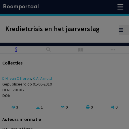
Boomportaal
Kredietcrisis en het jaarverslag
Collecties
D.H. van Offeren
,
C.A. Arnold
Gepubliceerd op 01-06-2010
OENF 2010/2
DOI:
3
1
0
0
0
Auteursinformatie