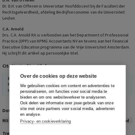
D.H. van Offeren
Dr. D.H. van Offeren is Universitair Hoofddocent bij de Faculteit der
Rechtsgeleerdheid, afdeling Bedrijfseconomie van de Universiteit
Leiden.
C.A. Arnold
Drs. C.A. Arnold RA is verbonden aan het Department of Professional
Practice (DPP) van KPMG Accountants NV en tevens aan het Financial
Executive Education programma van de Vrije Universiteit Amsterdam.
Hij schrijft dit artikel op persoonlijke titel.
Citaties in dit artikel
Over de cookies op deze website
Bruijn, de,
Oosting,
Offeren, van
Personeelsaangelegenheden in het bestuursverslag
We gebruiken cookies om content en advertenties te
Maandblad voor Accountancy en Bedrijfseconomie, 2007
personaliseren, om functies voor social media te
bieden en om ons websiteverkeer te analyseren.
Ook delen we informatie over jouw gebruik van onze
site met onze partners voor social media, adverteren
Download citeerwijze bij dit artikel
en analyse.
RIS
BibTex
APA
Vancouver
Leidraad
Privacy- en cookieverklaring
Trefwoorden