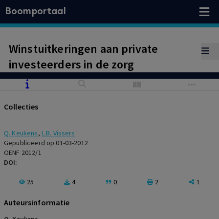
Boomportaal
Winstuitkeringen aan private
investeerders in de zorg
Collecties
Q. Keukens
,
L.B. Vissers
Gepubliceerd op 01-03-2012
OENF 2012/1
DOI:
25
4
0
2
1
Auteursinformatie