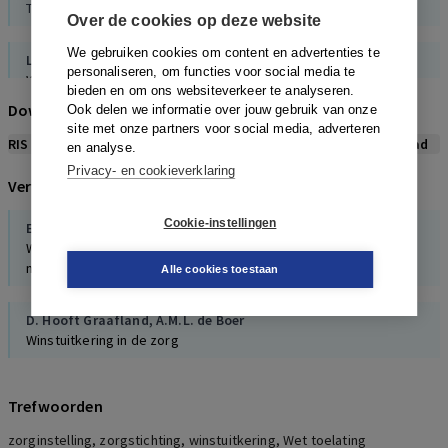
T&C Ondernemingsrecht en effectenrecht, 2009
Over de cookies op deze website
We gebruiken cookies om content en advertenties te
Linders
personaliseren, om functies voor social media te
Winst in de zorg
bieden en om ons websiteverkeer te analyseren.
Tijdschrift voor Gezondheidsrecht, 1, 2007
Download citeerwijze bij dit artikel
Ook delen we informatie over jouw gebruik van onze
site met onze partners voor social media, adverteren
RIS
BibTex
APA
Vancouver
Leidraad
en analyse.
Klaassen
Goed bestuur in de Wet cliëntenrechten zorg
Privacy- en cookieverklaring
Verwijzingen naar dit artikel
Tijdschrift voor gezondheidsrecht, 5, 2011
Cookie-instellingen
E. Plomp
SnijderKuipers-
Wetsvoorstel voorwaarden voor winstuitkering aanbieders
Omzetting van rechtspersonen, 2010
medisch-specialistische zorg
Alle cookies toestaan
D. Hooft Graafland
,
A.M.L. de Boer
Winstuitkering in de zorg
Trefwoorden
zorginstelling, zorgstichting, winstuitkering, Wet toelating