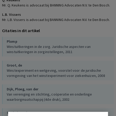
Q. Keukens
Mr. Q. Keukens is advocaat bij BANNING Advocaten N.V. te Den Bosch.
L.B. Vissers
Mr. L.B. Vissers is advocaat bij BANNING Advocaten N.V. te Den Bosch.
Citaties in dit artikel
Plomp
Winstuitkeringen in de zorg. Juridische aspecten van
winstuitkeringen in zorginstellingen, 2011
Groot, de
Winstexperiment en wetgeving, voorstel voor de juridische
vormgeving van het winstexperiment voor ziekenhuizen, 2008
Dijk,
Ploeg, van der
Van vereniging en stichting, coöperatie en onderlinge
waarborgmaatschappij (4de druk), 2002
Tonkelaar, den