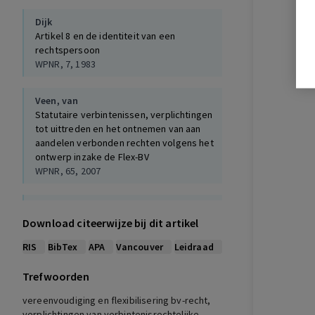
Dijk
Artikel 8 en de identiteit van een
rechtspersoon
WPNR, 7, 1983
Veen, van
Statutaire verbintenissen, verplichtingen
tot uittreden en het ontnemen van aan
aandelen verbonden rechten volgens het
ontwerp inzake de Flex-BV
WPNR, 65, 2007
Dijk,
Ploeg, van der
Van vereniging en stichting, coöperatie
Download citeerwijze bij dit artikel
en onderlinge waarborgmaatschappij
RIS
BibTex
APA
Vancouver
Leidraad
(5de druk), 2007
Trefwoorden
Eggens
vereenvoudiging en flexibilisering bv-recht,
Iets over den samenhang van
verplichtingen van verbintenisrechtelijke
verbintenissen uit onrechtmatige daad