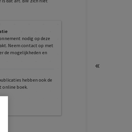
is dat art. BW zich niet
atie
bonnement nodig op deze
maakt. Neem contact op met
er de mogelijkheden en
publicaties hebben ook de
t online boek.