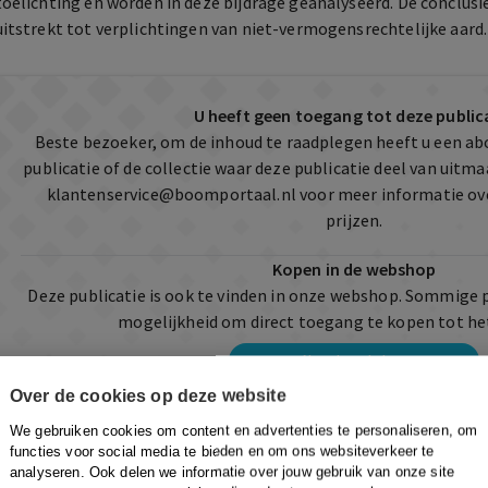
toelichting en worden in deze bijdrage geanalyseerd. De conclusie 
uitstrekt tot verplichtingen van niet-vermogensrechtelijke aard.
U heeft geen toegang tot deze public
Beste bezoeker, om de inhoud te raadplegen heeft u een a
publicatie of de collectie waar deze publicatie deel van uit
klantenservice@boomportaal.nl
voor meer informatie ov
prijzen.
Kopen in de webshop
Deze publicatie is ook te vinden in onze webshop. Sommige 
mogelijkheid om direct toegang te kopen tot he
Naar de webshop
Over de cookies op deze website
We gebruiken cookies om content en advertenties te personaliseren, om
functies voor social media te bieden en om ons websiteverkeer te
analyseren. Ook delen we informatie over jouw gebruik van onze site