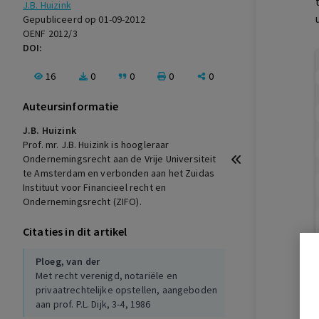
J.B. Huizink
Gepubliceerd op 01-09-2012
OENF 2012/3
DOI:
16
0
0
0
0
Auteursinformatie
J.B. Huizink
Prof. mr. J.B. Huizink is hoogleraar
Ondernemingsrecht aan de Vrije Universiteit
te Amsterdam en verbonden aan het Zuidas
Instituut voor Financieel recht en
Ondernemingsrecht (ZIFO).
Citaties in dit artikel
Ploeg, van der
Met recht verenigd, notariële en
privaatrechtelijke opstellen, aangeboden
aan prof. P.L. Dijk, 3-4, 1986