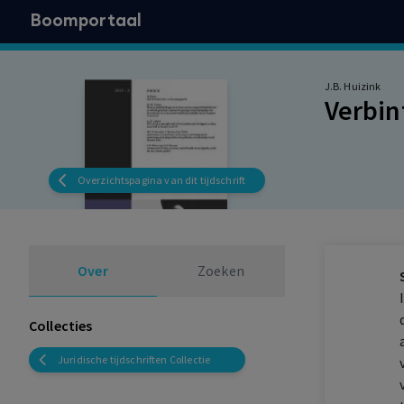
Boomportaal
J.B. Huizink
Verbin
Overzichtspagina van dit tijdschrift
Over
Zoeken
Collecties
Juridische tijdschriften Collectie