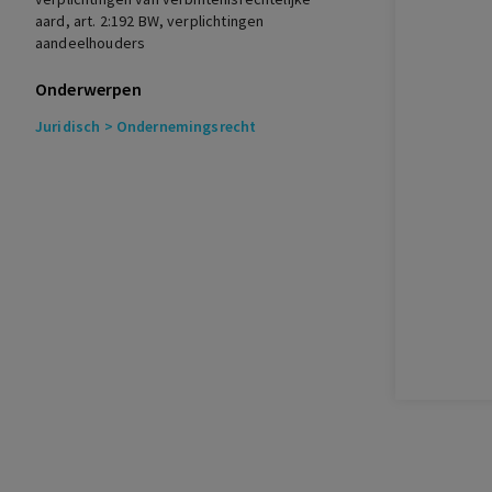
aard, art. 2:192 BW, verplichtingen
met die uit andere oorzaak
aandeelhouders
WPNR, 1, 1923
Onderwerpen
Juridisch
> Ondernemingsrecht