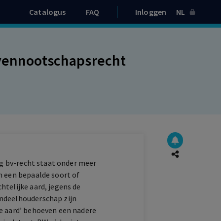
Catalogus
FAQ
Inloggen
NL
 vennootschapsrecht
ing bv-recht staat onder meer
n een bepaalde soort of
htelijke aard, jegens de
andeelhouderschap zijn
ke aard’ behoeven een nadere