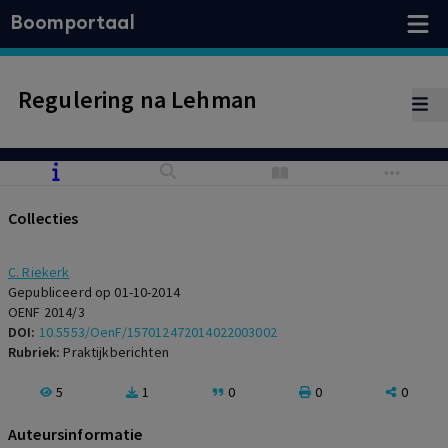
Boomportaal
Regulering na Lehman
Collecties
C. Riekerk
Gepubliceerd op 01-10-2014
OENF 2014/3
DOI:
10.5553/OenF/157012472014022003002
Rubriek:
Praktijkberichten
5
1
0
0
0
Auteursinformatie