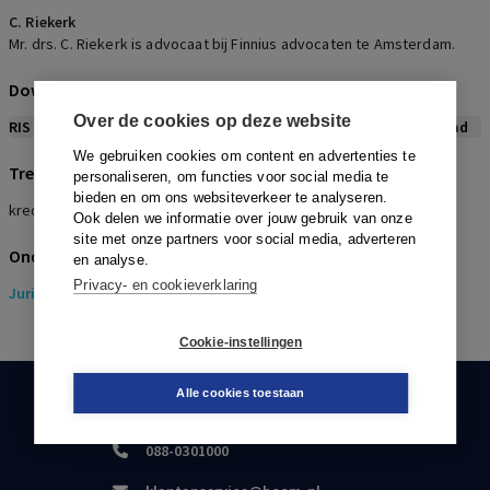
C. Riekerk
Mr. drs. C. Riekerk is advocaat bij Finnius advocaten te Amsterdam.
Download citeerwijze bij dit artikel
Over de cookies op deze website
RIS
BibTex
APA
Vancouver
Leidraad
We gebruiken cookies om content en advertenties te
Trefwoorden
personaliseren, om functies voor social media te
bieden en om ons websiteverkeer te analyseren.
kredietcrisis, toezichtregels, wijzigingen, ontwikkelingen, trends
Ook delen we informatie over jouw gebruik van onze
site met onze partners voor social media, adverteren
Onderwerpen
en analyse.
Privacy- en cookieverklaring
Juridisch
> Ondernemingsrecht
Cookie-instellingen
Alle cookies toestaan
KLANTENSERVICE
088-0301000