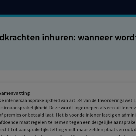
dkrachten inhuren: wanneer word
Samenvatting
De inlenersaansprakelijkheid van art. 34 van de Invorderingswet 19
risicoaansprakelijkheid. Deze wordt ingeroepen als een uitlener
of premies onbetaald laat. Het is voor de inlener lastig en admin
afdoende maatregelen te nemen tegen een dergelijke aansprakelij
recht tot aansprakelijkstelling vindt maar zelden plaats en ook 