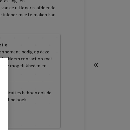
belasting- en
an de uitlener is afdoende.
de inlener mee te maken kan
atie
bonnement nodig op deze
maakt. Neem contact op met
er de mogelijkheden en
publicaties hebben ook de
t online boek.