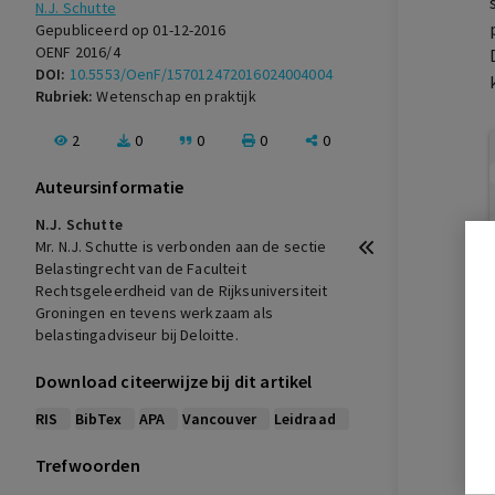
N.J. Schutte
Gepubliceerd op 01-12-2016
OENF 2016/4
DOI:
10.5553/OenF/157012472016024004004
Rubriek:
Wetenschap en praktijk
2
0
0
0
0
Auteursinformatie
N.J. Schutte
Mr. N.J. Schutte is verbonden aan de sectie
Belastingrecht van de Faculteit
Rechtsgeleerdheid van de Rijksuniversiteit
Groningen en tevens werkzaam als
belastingadviseur bij Deloitte.
Download citeerwijze bij dit artikel
RIS
BibTex
APA
Vancouver
Leidraad
Trefwoorden