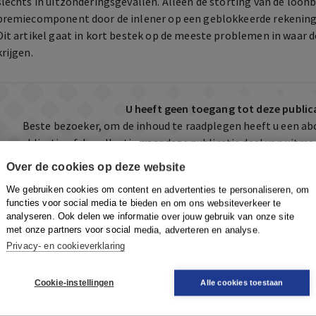
slechts in uitzonderingsgevallen. Alleen de storting van de loon
premiecomponent door de inlener op een geblokkeerde rekening v
Dit artikel gaat in kort bestek op de meeste problemen in waar 
krijgen.
U heeft geen toegang tot deze public
Beste bezoeker, om de inhoud te raadplegen heeft u een a
publicatie of de collectie waar deze publicatie deel van uit
klantenservice@boomportaal.nl
voor meer informatie ov
Over de cookies op deze website
prijzen.
We gebruiken cookies om content en advertenties te personaliseren, om
functies voor social media te bieden en om ons websiteverkeer te
Kopen in de webshop
analyseren. Ook delen we informatie over jouw gebruik van onze site
Deze publicatie is ook te vinden in onze webshop. Sommige 
met onze partners voor social media, adverteren en analyse.
mogelijkheid om direct toegang te kopen tot he
Privacy- en cookieverklaring
Naar de webshop
Cookie-instellingen
Alle cookies toestaan