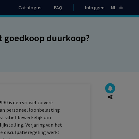
Catalogus
FAQ
Inloggen
NL
t goedkoop duurkoop?
90 is een vrijwel zuivere
 van personeel loonbelasting
istratief bewerkelijk om
kstelling. Verjaring van het
de disculpatieregeling werkt