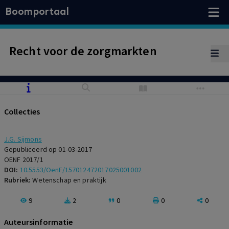
Boomportaal
Recht voor de zorgmarkten
Collecties
J.G. Sijmons
Gepubliceerd op 01-03-2017
OENF 2017/1
DOI:
10.5553/OenF/157012472017025001002
Rubriek:
Wetenschap en praktijk
9
2
0
0
0
Auteursinformatie