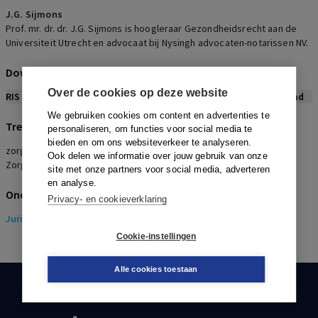
J.G. Sijmons
Prof. mr. dr. dr. J.G. Sijmons is hoogleraar Gezondheidsrecht aan de
Universiteit Utrecht en advocaat bij Nysingh advocaten-notarissen NV.
Download citeerwijze bij dit artikel
Over de cookies op deze website
RIS
BibTex
APA
Vancouver
Leidraad
We gebruiken cookies om content en advertenties te
Trefwoorden
personaliseren, om functies voor social media te
bieden en om ons websiteverkeer te analyseren.
zorgmarkten, zorginstellingen, gezondheidsrecht,
Ook delen we informatie over jouw gebruik van onze
Zorgverzekeringswet, zorginkoop
site met onze partners voor social media, adverteren
en analyse.
Onderwerpen
Privacy- en cookieverklaring
Juridisch
> Ondernemingsrecht
Cookie-instellingen
Alle cookies toestaan
KLANTENSERVICE