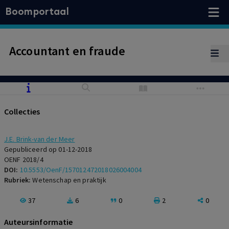
Boomportaal
Accountant en fraude
Collecties
J.E. Brink-van der Meer
Gepubliceerd op 01-12-2018
OENF 2018/4
DOI:
10.5553/OenF/157012472018026004004
Rubriek:
Wetenschap en praktijk
37
6
0
2
0
Auteursinformatie