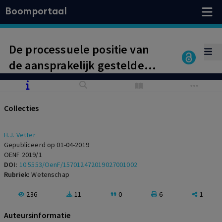
Boomportaal
De processuele positie van
de aansprakelijk gestelde
bestuurder
Collecties
H.J. Vetter
Gepubliceerd op 01-04-2019
OENF 2019/1
DOI:
10.5553/OenF/157012472019027001002
Rubriek:
Wetenschap
236
11
0
6
1
Auteursinformatie