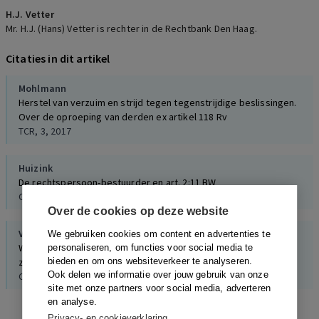
H.J. Vetter
Mr. H.J. (Hans) Vetter is rechter in de Rechtbank Den Haag.
Citaties in dit artikel
Mohlmann
Herstel van verzuim en strijd tegen tegenstrijdige beslissingen.
Over de oproeping van derden ex artikel 118 Rv
TCR, 3, 2017
Huizink
De rechtspersoon-bestuurder en art. 2:11 BW
O&F, 2, 2018
Over de cookies op deze website
Vetter
We gebruiken cookies om content en advertenties te
Waarom zou de aansprakelijkheid wegens onrechtmatige daad
personaliseren, om functies voor social media te
zijn uitgesloten?
bieden en om ons websiteverkeer te analyseren.
Ook delen we informatie over jouw gebruik van onze
O&F, 4, 2017
site met onze partners voor social media, adverteren
en analyse.
Privacy- en cookieverklaring