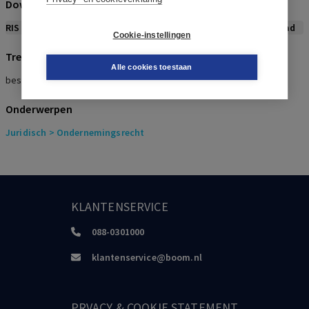
Download citeerwijze bij dit artikel
RIS
BibTex
APA
Vancouver
Leidraad
Cookie-instellingen
Trefwoorden
Alle cookies toestaan
bestuurdersaansprakelijkheid, bewijspositie, gezag van gewijsde
Onderwerpen
Juridisch
> Ondernemingsrecht
KLANTENSERVICE
088-0301000
klantenservice@boom.nl
PRVACY & COOKIE STATEMENT