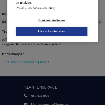
en analyse.
Privacy- en cookieverklaring
Download citeerwijze bij dit artikel
Cookie-instellingen
RIS
BibTex
APA
Vancouver
Leidraad
Trefwoorden
Alle cookies toestaan
WAMCA, waarborgvereiste, funding agreement,
zeggenschapsvereiste, ontvankelijkheid
Onderwerpen
Juridisch
> Ondernemingsrecht
KLANTENSERVICE
088-0301000
klantenservice@boom.nl