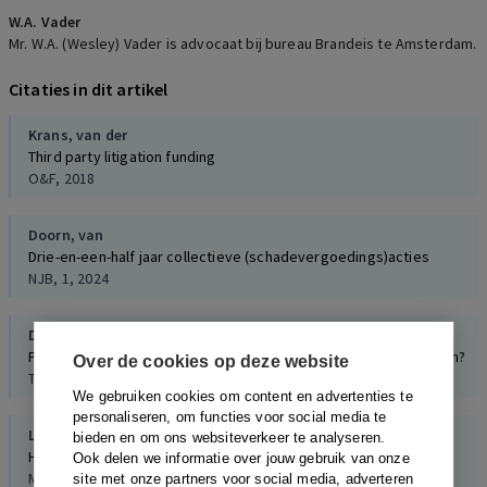
W.A. Vader
Mr. W.A. (Wesley) Vader is advocaat bij bureau Brandeis te Amsterdam.
Citaties in dit artikel
Krans, van der
Third party litigation funding
O&F, 2018
Doorn, van
Drie-en-een-half jaar collectieve (schadevergoedings)acties
NJB, 1, 2024
Dammingh,
Berg, van den
Procesfinanciering door derden: een oplossing of een probleem?
Over de cookies op deze website
TCR, 2, 2017
We gebruiken cookies om content en advertenties te
personaliseren, om functies voor social media te
Leedekerken,
Schoenmakers
bieden en om ons websiteverkeer te analyseren.
Het veranderende speelveld voor procesfinanciering
Ook delen we informatie over jouw gebruik van onze
MvV, 6, 2023
site met onze partners voor social media, adverteren