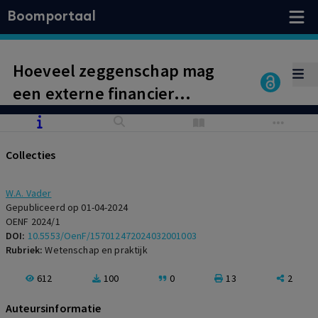
Boomportaal
Hoeveel zeggenschap mag
een externe financier
hebben over een collectieve
actie van een
Collecties
belangenbehartiger?
W.A. Vader
Gepubliceerd op 01-04-2024
OENF 2024/1
DOI:
10.5553/OenF/157012472024032001003
Rubriek:
Wetenschap en praktijk
612
100
0
13
2
Auteursinformatie