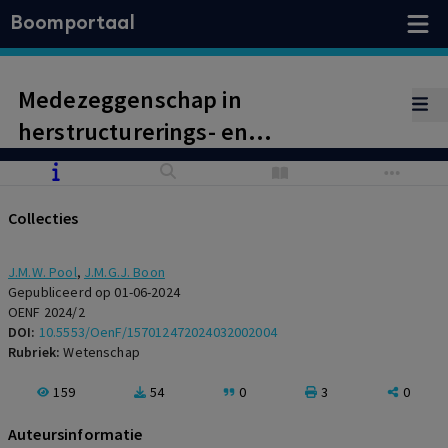
Boomportaal
Medezeggenschap in
herstructurerings- en
insolventieprocedures: het
faillissement (deel 1)
Collecties
J.M.W. Pool
,
J.M.G.J. Boon
Gepubliceerd op 01-06-2024
OENF 2024/2
DOI:
10.5553/OenF/157012472024032002004
Rubriek:
Wetenschap
159
54
0
3
0
Auteursinformatie