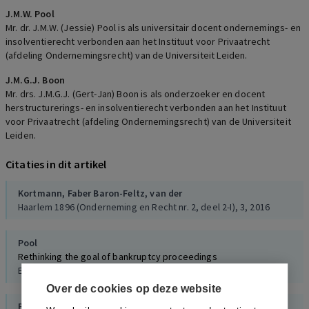
J.M.W. Pool
Mr. dr. J.M.W. (Jessie) Pool is als universitair docent ondernemings- en
insolventierecht verbonden aan het Instituut voor Privaatrecht
(afdeling Ondernemingsrecht) van de Universiteit Leiden.
J.M.G.J. Boon
Mr. drs. J.M.G.J. (Gert-Jan) Boon is als onderzoeker en docent
herstructurerings- en insolventierecht verbonden aan het Instituut
voor Privaatrecht (afdeling Ondernemingsrecht) van de Universiteit
Leiden.
Citaties in dit artikel
Kortmann,
Faber
Baron-Feltz, van der
Haarlem 1896 (Onderneming en Recht nr. 2, deel 2-I), 3, 2016
Pool
Rethinking the goal of bankruptcy proceedings
Erasmus Law Review, 2, 2023
Over de cookies op deze website
Pool