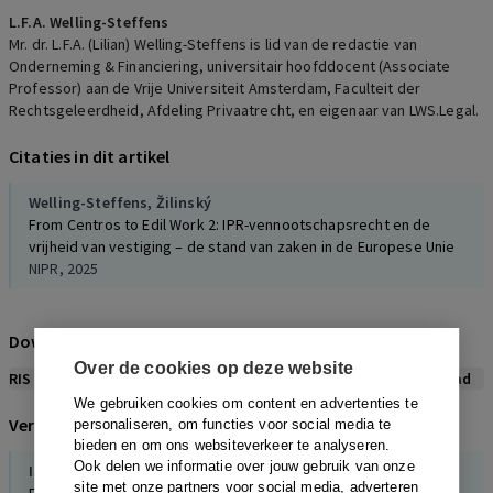
L.F.A. Welling-Steffens
Mr. dr. L.F.A. (Lilian) Welling-Steffens is lid van de redactie van
Onderneming & Financiering, universitair hoofddocent (Associate
Professor) aan de Vrije Universiteit Amsterdam, Faculteit der
Rechtsgeleerdheid, Afdeling Privaatrecht, en eigenaar van LWS.Legal.
Citaties in dit artikel
Welling-Steffens,
Žilinský
From Centros to Edil Work 2: IPR-vennootschapsrecht en de
vrijheid van vestiging – de stand van zaken in de Europese Unie
NIPR, 2025
Download citeerwijze bij dit artikel
Over de cookies op deze website
RIS
BibTex
APA
Vancouver
Leidraad
We gebruiken cookies om content en advertenties te
Verwijzingen naar dit artikel
personaliseren, om functies voor social media te
bieden en om ons websiteverkeer te analyseren.
Ook delen we informatie over jouw gebruik van onze
I.C.A. Bours
site met onze partners voor social media, adverteren