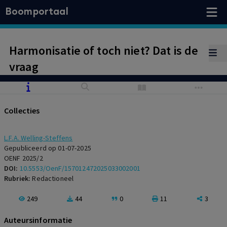
Boomportaal
Harmonisatie of toch niet? Dat is de
vraag
Collecties
L.F.A. Welling-Steffens
Gepubliceerd op 01-07-2025
OENF 2025/2
DOI:
10.5553/OenF/157012472025033002001
Rubriek:
Redactioneel
249
44
0
11
3
Auteursinformatie