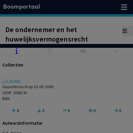
Boomportaal
De ondernemer en het
huwelijksvermogensrecht
Collecties
C.A. Kraan
Gepubliceerd op 01-05-2000
OENF 2000/41
DOI:
4
0
0
0
0
Auteursinformatie