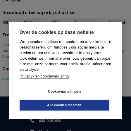
C.A. Kraan
Download citeerwijze bij dit artikel
RIS
BibTex
APA
Vancouver
Leidraad
Over de cookies op deze website
Trefwoorden
We gebruiken cookies om content en advertenties te
echtgenoot, echtgenote, aandeel, verrekening, ondernemer,
personaliseren, om functies voor social media te
toestemming, schuld, woning, algehele gemeenschap van goederen,
bieden en om ons websiteverkeer te analyseren.
huwelijksvermogensrecht
Ook delen we informatie over jouw gebruik van onze
site met onze partners voor social media, adverteren
Onderwerpen
en analyse.
Privacy- en cookieverklaring
Juridisch
> Ondernemingsrecht
Cookie-instellingen
Alle cookies toestaan
KLANTENSERVICE
088-0301000