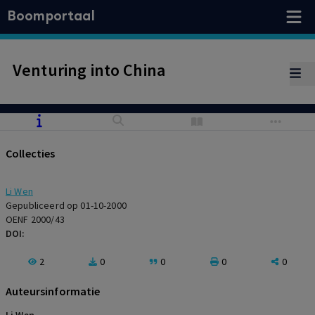
Boomportaal
Venturing into China
Collecties
Li Wen
Gepubliceerd op 01-10-2000
OENF 2000/43
DOI:
2
0
0
0
0
Auteursinformatie