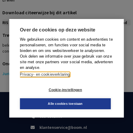
Li Wen
Download citeerwijze bij dit artikel
RIS
BibTex
APA
Vancouver
Leidraad
Over de cookies op deze website
Trefwoorden
We gebruiken cookies om content en advertenties te
belegger, E-business, contract, joint venture, leasing, compliance,
personaliseren, om functies voor social media te
concern, E-commerce, hotelbedrijf, industriële-eigendomsrecht
bieden en om ons websiteverkeer te analyseren.
Ook delen we informatie over jouw gebruik van onze
site met onze partners voor social media, adverteren
Onderwerpen
en analyse.
Juridisch
> Ondernemingsrecht
Privacy- en cookieverklaring
Cookie-instellingen
Alle cookies toestaan
KLANTENSERVICE
088-0301000
klantenservice@boom.nl