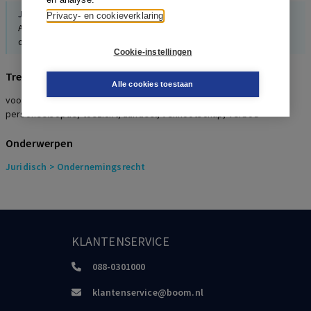
J.M. van Dunné
Privacy- en cookieverklaring
Aanpassing van de overeenkomst bij onvoorziene
omstandigheden: een kwestie van uitleg?
Cookie-instellingen
Trefwoorden
A.T.G.M. Venrooy
,
P.S. Bakker
Alle cookies toestaan
Effecten van de kredietcrisis op (rechtsgevolgen van)
voorkennis, beursvennootschap, optie, bestuurder, insider,
financieringsovereenkomsten
personeelsoptie, toezicht, aandeel, vennootschap, verbod
Annemieke Wolthuis
Onderwerpen
Is herstelrecht voor jeugdigen volwassen geworden?
Juridisch
> Ondernemingsrecht
D.J. Beenders
,
P.W. den Hollander
Tussentijdse beëindiging van duurovereenkomsten voor
bepaalde tijd
KLANTENSERVICE
R.P. Wijne
088-0301000
Wie betaalt de schade van de patiënt in geval van een
disfunctionerende prothese?
klantenservice@boom.nl