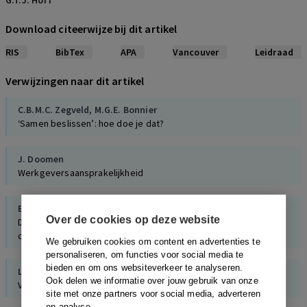
G.T.J. Hoff
Download citeerwijze bij dit artikel
RIS
BibTex
APA
Vancouver
Leidraad
Verwijzingen naar dit artikel
C.B.M.C. Zegveld
,
M.G.E. Bonnier
‘Samen beslissen’: hoe doe je dat?
J. Doomen
Werkgeversaansprakelijkheid
E.E. Maathuis
Over de cookies op deze website
De overgang van
product as a service
-contracten op de
cascokoper
We gebruiken cookies om content en advertenties te
personaliseren, om functies voor social media te
bieden en om ons websiteverkeer te analyseren.
Lisa van Reemst
,
Maarten Kunst
,
Antony Pemberton
Ook delen we informatie over jouw gebruik van onze
Vooruitgang in de victimologie
site met onze partners voor social media, adverteren
en analyse.