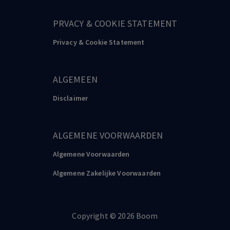
K.W.H. Broekhuizen
Loyaliteit en zorgvuldigheid in het financiële recht
PRVACY & COOKIE STATEMENT
Privacy & Cookie Statement
ALGEMEEN
Disclaimer
ALGEMENE VOORWAARDEN
Algemene Voorwaarden
Algemene Zakelijke Voorwaarden
Copyright
©️
2026
Boom