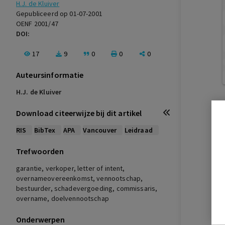
H.J. de Kluiver
Gepubliceerd op 01-07-2001
OENF 2001/47
DOI:
17
9
0
0
0
Auteursinformatie
H.J. de Kluiver
Download citeerwijze bij dit artikel
RIS
BibTex
APA
Vancouver
Leidraad
Trefwoorden
garantie, verkoper, letter of intent,
overnameovereenkomst, vennootschap,
bestuurder, schadevergoeding, commissaris,
overname, doelvennootschap
Onderwerpen