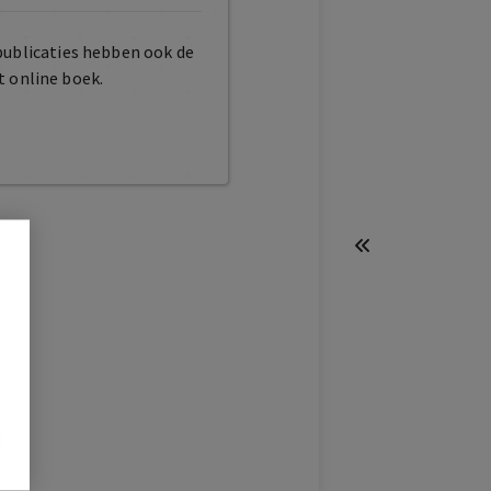
publicaties hebben ook de
t online boek.