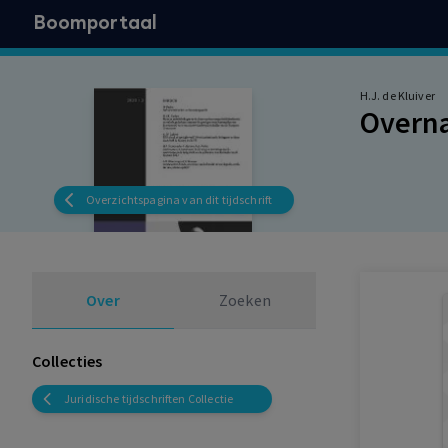
Boomportaal
H.J. de Kluiver
Overn
Overzichtspagina van dit tijdschrift
Over
Zoeken
Collecties
Juridische tijdschriften Collectie