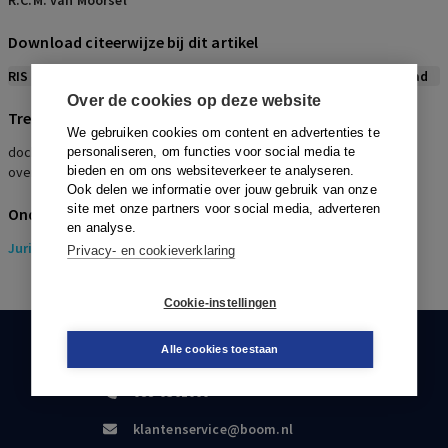
R.C.M. van Moorsel
Download citeerwijze bij dit artikel
RIS
BibTex
APA
Vancouver
Leidraad
Over de cookies op deze website
Trefwoorden
We gebruiken cookies om content en advertenties te
dochtermaatschappij, akte, uitleg, obligatie, obligatiehouder,
personaliseren, om functies voor social media te
overeenkomst, zekerheidsrecht, bank, pandakte, pandrecht
bieden en om ons websiteverkeer te analyseren.
Ook delen we informatie over jouw gebruik van onze
site met onze partners voor social media, adverteren
Onderwerpen
en analyse.
Juridisch
> Ondernemingsrecht
Privacy- en cookieverklaring
Cookie-instellingen
Alle cookies toestaan
KLANTENSERVICE
088-0301000
klantenservice@boom.nl