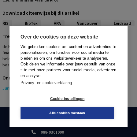
C.M. Grundmann-van de Krol
Download citeerwijze bij dit artikel
RIS
BibTex
APA
Vancouver
Leidraad
Trefwoorden
Over de cookies op deze website
de Nederlandsche bank n.v., aandeelhouder,
We gebruiken cookies om content en advertenties te
financieringsmaatschappij, participatiemaatschappij,
personaliseren, om functies voor social media te
beleggingsmaatschappij, toezicht, voorwaarde, belegging,
bieden en om ons websiteverkeer te analyseren.
Ook delen we informatie over jouw gebruik van onze
bestuurder, opvorderbare gelden
site met onze partners voor social media, adverteren
en analyse.
Onderwerpen
Privacy- en cookieverklaring
Juridisch
> Ondernemingsrecht
Cookie-instellingen
Alle cookies toestaan
KLANTENSERVICE
088-0301000