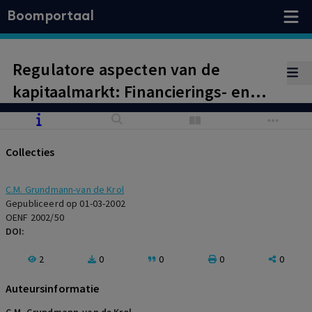
Boomportaal
Regulatore aspecten van de
kapitaalmarkt: Financierings- en
participatiemaatschappijen en de
betrouwbaarheidstoets
Collecties
C.M. Grundmann-van de Krol
Gepubliceerd op 01-03-2002
OENF 2002/50
DOI:
2
0
0
0
0
Auteursinformatie