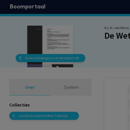
Boomportaal
K.L.H. van Mens,
De Wet
Overzichtspagina van dit tijdschrift
Over
Zoeken
Collecties
Juridische tijdschriften Collectie