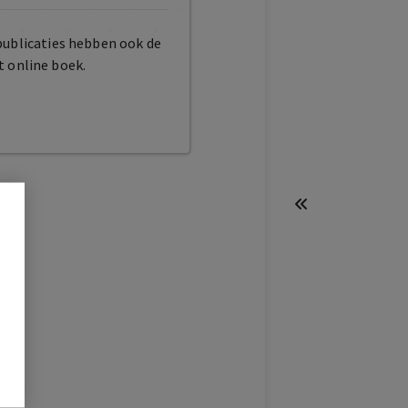
publicaties hebben ook de
t online boek.