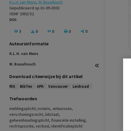
K.L.H. van Mens
,
M. Bouallouch
Gepubliceerd op 01-09-2002
OENF 2002/52
DOI:
3
0
0
0
0
Auteursinformatie
K.L.H. van Mens
M. Bouallouch
Download citeerwijze bij dit artikel
RIS
BibTex
APA
Vancouver
Leidraad
Trefwoorden
meldingsplicht, notaris, witwassen,
verschoningsrecht, lidstaat,
geheimhoudingsplicht, financiële instelling,
rechtspositie, verbod, identificatieplicht