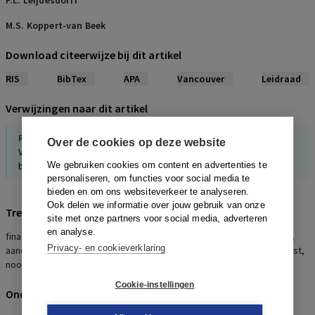
F.L. Leijdesdorff
M.S. Koppert-van Beek
Download citeerwijze bij dit artikel
RIS
BibTex
APA
Vancouver
Leidraad
Verwijzingen naar dit artikel
R. Niesink
Over de cookies op deze website
Voorlopige voorzieningen in enquêteprocedures en de
bescherming van het recht op eigendom
We gebruiken cookies om content en advertenties te
personaliseren, om functies voor social media te
bieden en om ons websiteverkeer te analyseren.
Ook delen we informatie over jouw gebruik van onze
Trefwoorden
site met onze partners voor social media, adverteren
en analyse.
financiering, aandeelhouder, joint venture, voorlopige voorziening,
Privacy- en cookieverklaring
aandeel, vennootschap, kort geding, aandeelhoudersovereenkomst,
noodzakelijkheid, overeenkomst
Cookie-instellingen
Onderwerpen