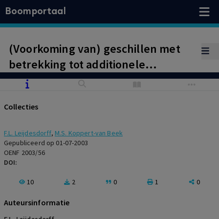
Boomportaal
(Voorkoming van) geschillen met
betrekking tot additionele
financiering van joint ventures
Collecties
F.L. Leijdesdorff
,
M.S. Koppert-van Beek
Gepubliceerd op 01-07-2003
OENF 2003/56
DOI:
10
2
0
1
0
Auteursinformatie